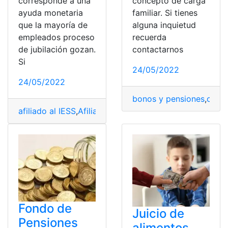
corresponde a una
concepto de carga
ayuda monetaria
familiar. Si tienes
que la mayoría de
alguna inquietud
empleados proceso
recuerda
de jubilación gozan.
contactarnos
Si
24/05/2022
24/05/2022
bonos y pensiones
,
carne
afiliado al IESS
,
Afiliado Biess
,
Agendar turnos IESS
,
apo
Fondo de
Juicio de
Pensiones
alimentos