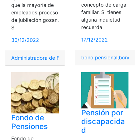
concepto de carga
que la mayoría de
familiar. Si tienes
empleados proceso
alguna inquietud
de jubilación gozan.
recuerda
Si
17/12/2022
30/12/2022
bono pensional
,
bonos y 
Administradora de Fondo de Pensiones y Cesantías
,
bo
Pensión por
Fondo de
discapacida
Pensiones
d
Fondo de