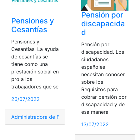
Pensión por
Pensiones y
discapacida
Cesantías
d
Pensiones y
Pensión por
Cesantías. La ayuda
discapacidad. Los
de cesantías se
ciudadanos
tiene como una
españoles
prestación social en
necesitan conocer
pro a los
sobre los
trabajadores que se
Requisitos para
cobrar pensión por
26/07/2022
discapacidad y de
esa manera
Administradora de Fondo de Pensiones y Cesantías
,
bo
13/07/2022