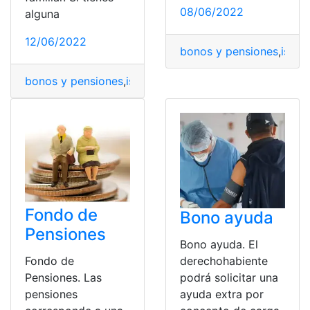
08/06/2022
alguna
12/06/2022
bonos y pensiones
,
istem
bonos y pensiones
,
istema Único de Pensiones Aliment
Fondo de
Bono ayuda
Pensiones
Bono ayuda. El
Fondo de
derechohabiente
Pensiones. Las
podrá solicitar una
pensiones
ayuda extra por