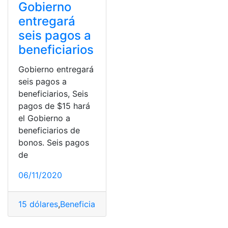
Gobierno
entregará
seis pagos a
beneficiarios
Gobierno entregará
seis pagos a
beneficiarios, Seis
pagos de $15 hará
el Gobierno a
beneficiarios de
bonos. Seis pagos
de
06/11/2020
15 dólares
,
Beneficiarios
,
bonos y pensiones
,
Ecuador
,
en