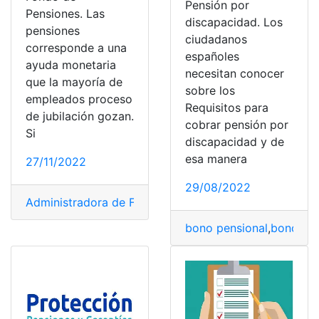
Pensión por
Pensiones. Las
discapacidad. Los
pensiones
ciudadanos
corresponde a una
españoles
ayuda monetaria
necesitan conocer
que la mayoría de
sobre los
empleados proceso
Requisitos para
de jubilación gozan.
cobrar pensión por
Si
discapacidad y de
esa manera
27/11/2022
29/08/2022
Administradora de Fondo de Pensiones y Cesantías
,
Ah
bono pensional
,
bonos y 