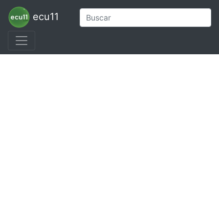
ecu11