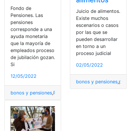
Fondo de
Juicio de alimentos.
Pensiones. Las
Existe muchos
pensiones
escenarios o casos
corresponde a una
por las que se
ayuda monetaria
pueden desarrollar
que la mayoría de
en torno a un
empleados proceso
proceso judicial
de jubilación gozan.
Si
02/05/2022
12/05/2022
bonos y pensiones
,
pensi
bonos y pensiones
,
Pensiones
,
Pensionista
,
Pensionistas