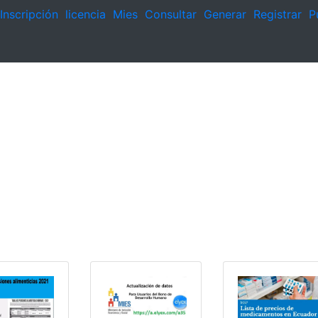
Inscripción
licencia
Mies
Consultar
Generar
Registrar
P