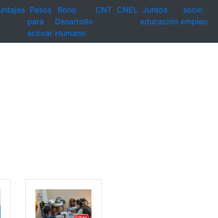
untajes
Pasos
Bono
CNT
CNEL
Juntos
socio
para
Desarrollo
educación
empleo
activar
Humano