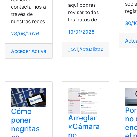
socia
aquí podrás
contactarnos a
regís
revisar todos
través de
los datos de
nuestras redes
30/1
13/01/2026
28/06/2026
Actu
_cc1
,
Actualización
,
Curricular
,
Acceder
,
Activar
,
Actualización
,
Clave
,
Microsoft
Por
Cómo
Arreglar
no 
poner
«Cámara
en
negritas
no
el 