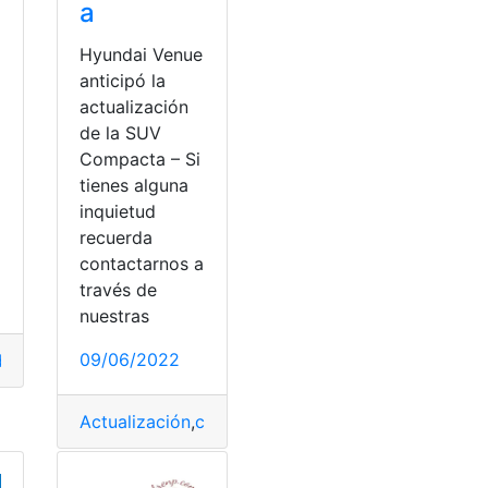
a
Hyundai Venue
anticipó la
actualización
de la SUV
Compacta – Si
tienes alguna
a
inquietud
recuerda
contactarnos a
través de
nuestras
transformar
09/06/2022
diseño
,
exterior
,
Hyundai
,
Nuevo
Actualización
,
compacto
,
Hyundai
,
modelos SUV
,
v
e
,
Herramienta
,
navegador