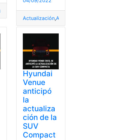
04/09/2022
alización
,
Información
,
Noticias
,
Tendencia
Actualización
,
Actualización de datos
,
Afiliaciones
y habilidades
,
Odontopediatría
,
Universidades
Hyundai
Venue
anticipó
la
actualiza
ción de la
SUV
Compact