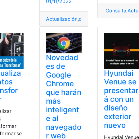
01/11/2022
Consulta
,
Actu
glar
,
funciones
,
Google Meet
Actualización
,
conocimientos
,
destrezas 
Novedad
es de
ualiza
Hyundai
Google
atos
Venue se
Chrome
nsfor
presentar
que harán
r
á con un
más
diseño
inteligent
lizar
exterior
e al
s
nuevo
navegado
sformar
sformar.se
r web
Hyundai Venue