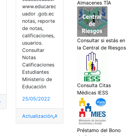
www.educarec
a
uador .gob.ec
notas, reporte
de notas,
calificaciones,
usuarios.
Consultar
o
Notas
t
,
Noticias
Calificaciones
tos
,
Venezuela
Estudiantes
Ministerio de
Educación
25/05/2022
Actualización de datos
,
Actualización de Datos.
,
actualizació
Actualización
,
Actualización de datos
,
Actualizaci