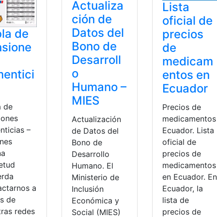
Actualiza
Lista
ción de
oficial de
Datos del
la de
precios
Bono de
nsione
de
Desarroll
medicam
o
mentici
entos en
Humano –
Ecuador
MIES
a de
Precios de
iones
medicamentos
Actualización
nticias –
Ecuador. Lista
de Datos del
enes
oficial de
Bono de
na
precios de
Desarrollo
ietud
medicamentos
Humano. El
erda
en Ecuador. En
Ministerio de
actarnos a
Ecuador, la
Inclusión
és de
lista de
Económica y
tras redes
precios de
Social (MIES)