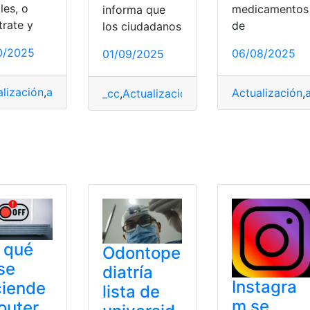
les, o
medicamentos
informa que
trate y
de
los ciudadanos
0/2025
06/08/2025
01/09/2025
alización
,
alimentación
,
Calcular
,
Pensiones
,
Tabla de pension
Actualización
,
_cc
,
Actualización
,
actualizaciones
,
Actua
Ecuador
,
malla curricular
,
MINEDUC
 qué
Odontope
se
diatría
Instagra
ciende
lista de
m se
router