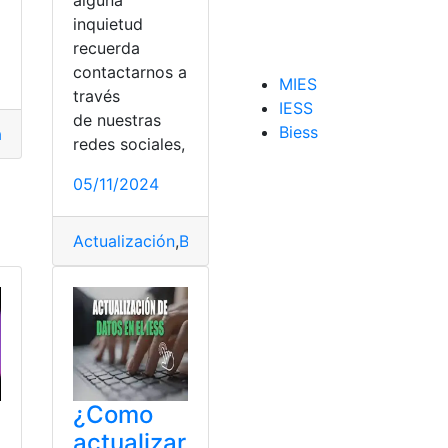
inquietud
recuerda
contactarnos a
MIES
través
IESS
de nuestras
Biess
es
archivos
,
citas medicas
,
Enfermería
,
medicamentos
,
Medicinal
lizar Datos
,
bono
,
Bono de Desarrollo Humano
,
Bonos
,
consul
redes sociales,
05/11/2024
Actualización
,
Bono Desarrollo Humano
,
Datos
,
mi
¿Como
actualizar