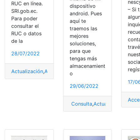
nesc
RUC en línea.
dispositivo
– Si 
SRI.gob.ec.
android. Pues
algu
Para poder
aquí te
inqu
consultar el
traemos las
recu
RUC o datos
mejores
cont
de la
soluciones,
trav
para que
28/07/2022
nues
tengas más
socia
almacenamient
regís
Actualización
,
Actualización de datos
,
actualización de 
o
17/0
29/06/2022
Acce
Consulta
,
Actualización
,
Andro