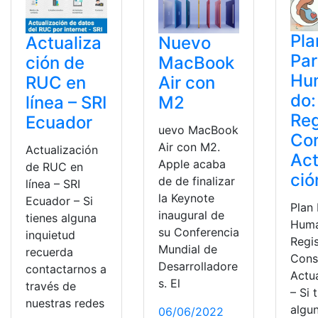
Pla
Actualiza
Nuevo
Par
ción de
MacBook
Hu
RUC en
Air con
do:
línea – SRI
M2
Reg
Ecuador
uevo MacBook
Con
Air con M2.
Actualización
Act
Apple acaba
de RUC en
ció
de de finalizar
línea – SRI
la Keynote
Ecuador – Si
Plan
inaugural de
tienes alguna
Huma
su Conferencia
inquietud
Regis
Mundial de
recuerda
Cons
Desarrolladore
contactarnos a
Actu
s. El
través de
– Si 
nuestras redes
algu
06/06/2022