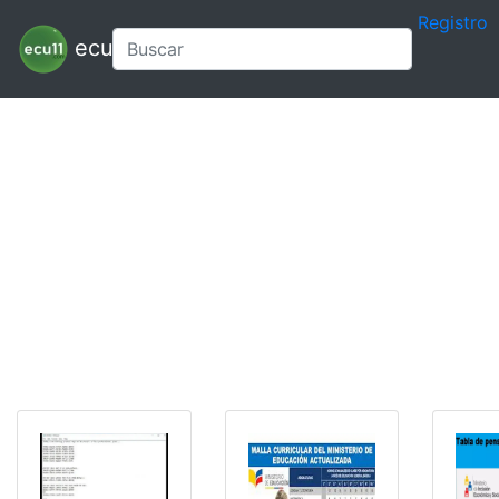
Registro
ecu11