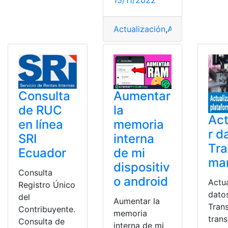
15/11/2022
Actualización
,
Aplicación
,
arre
Aumentar
Consulta
la
de RUC
Act
memoria
en línea
r d
interna
SRI
Tra
de mi
Ecuador
ma
dispositiv
Consulta
o android
Actua
Registro Único
dato
del
Aumentar la
Tran
Contribuyente.
memoria
tran
Consulta de
interna de mi