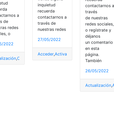
ietud
inquietud
contactarnos 
erda
recuerda
través
Novedades
,
Personalización
,
Tecnología
actarnos a
contactarnos a
de nuestras
rámites
és de
través de
redes sociales,
tras redes
nuestras redes
o regístrate y
les, o
déjanos
27/05/2022
un comentari
5/2022
en esta
Acceder
,
Activar
,
Actualización
,
Microsof
página.
alización
,
Consulta
,
Plan Parto Humanizado
,
Registro
,
Requisi
También
26/05/2022
Actualización
,