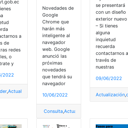
yt.gob.ec
se presentará
Novedades de
tienes
con un diseño
Google
na
exterior nuevo
Chrome que
ietud
– Si tienes
harán más
erda
alguna
inteligente al
actarnos a
inquietud
navegador
és de
recuerda
web. Google
tras redes
contactarnos 
anunció las
les, o
través de
próximas
trate y
registro
,
actualización del proyecto
,
Actualización Docente
nuestras
novedades
6/2022
que tendrá su
09/06/2022
navegador
der
,
Actualización
,
Actualización de datos
,
Proceso
,
pruebas 
Actualización
,
10/06/2022
id
,
Aumento
,
Información
Consulta
,
Actualización
,
Google Chrom