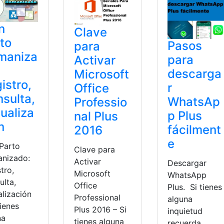
n
Clave
to
Pasos
para
maniza
para
Activar
descarga
Microsoft
istro,
r
Office
sulta,
WhatsAp
Professio
ualiza
p Plus
nal Plus
n
fácilment
2016
e
 Parto
Clave para
nizado:
Activar
Descargar
tro,
Microsoft
WhatsApp
ulta,
Office
Plus. Si tienes
alización
Professional
alguna
tienes
Plus 2016 – Si
inquietud
na
tienes alguna
recuerda