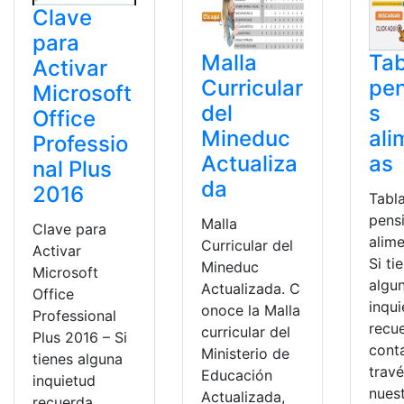
Clave
para
Malla
Tab
Activar
Curricular
pe
Microsoft
del
s
Office
Mineduc
ali
Professio
Actualiza
as
nal Plus
da
2016
Tabl
pens
Malla
Clave para
alime
Curricular del
Activar
Si ti
Mineduc
Microsoft
algu
Actualizada. C
Office
inqu
onoce la Malla
Professional
recu
curricular del
Plus 2016 – Si
cont
Ministerio de
tienes alguna
trav
Educación
inquietud
nues
Actualizada,
recuerda