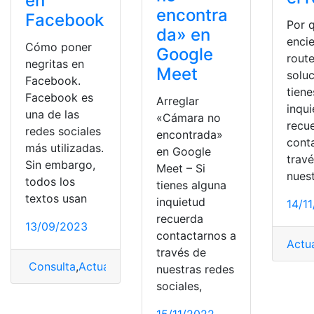
en
encontra
Facebook
Por 
da» en
enci
Cómo poner
Google
route
negritas en
Meet
soluc
Facebook.
tiene
Facebook es
Arreglar
inqu
una de las
«Cámara no
recu
redes sociales
encontrada»
cont
más utilizadas.
en Google
trav
Sin embargo,
Meet – Si
nues
todos los
tienes alguna
textos usan
inquietud
14/1
recuerda
13/09/2023
contactarnos a
Actu
través de
Consulta
,
Actualización
,
facebook
,
redes sociales
nuestras redes
sociales,