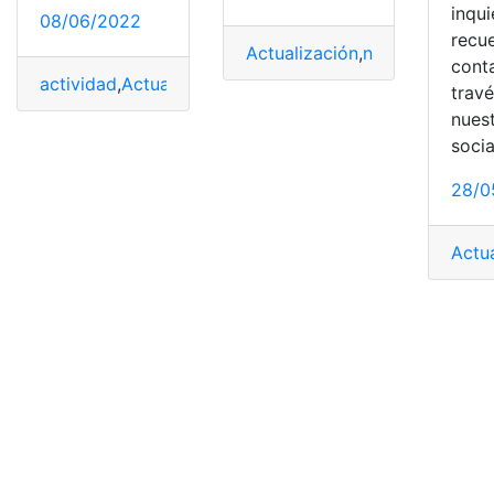
inqu
08/06/2022
recu
Actualización
,
notificaciones
,
cont
actividad
,
Actualización
,
Actualización de datos
,
RUC
,
T
trav
nues
socia
28/0
Actu