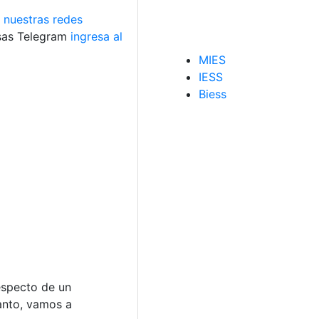
e
nuestras redes
usas Telegram
ingresa al
MIES
IESS
Biess
especto de un
anto, vamos a