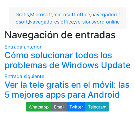
Gratis
,
Microsoft
,
microsoft office
,
navegadores
,
nueva
is
,
microsoft
,
Navegadores
,
office
,
version
,
word online
Navegación de entradas
Entrada anterior
Cómo solucionar todos los
problemas de Windows Update
Entrada siguiente
Ver la tele gratis en el móvil: las
5 mejores apps para Android
Whatsapp
Email
Twitter
Telegram