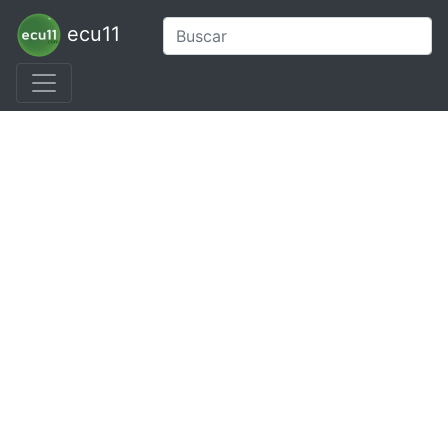
ecu11