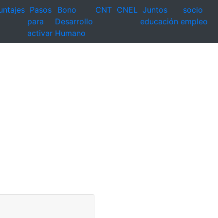
untajes
Pasos
Bono
CNT
CNEL
Juntos
socio
para
Desarrollo
educación
empleo
activar
Humano