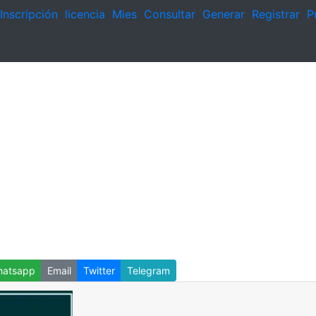
Inscripción
licencia
Mies
Consultar
Generar
Registrar
P
atsapp
Email
Twitter
Telegram