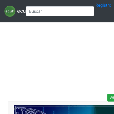
Registro
ecu11
Wh