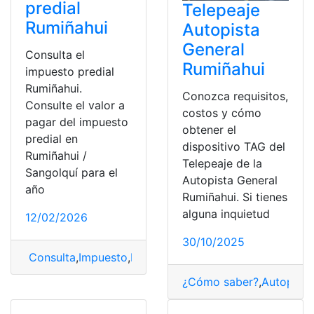
predial
Telepeaje
Rumiñahui
Autopista
General
Consulta el
Rumiñahui
impuesto predial
Rumiñahui.
Conozca requisitos,
Consulte el valor a
costos y cómo
pagar del impuesto
obtener el
predial en
dispositivo TAG del
Rumiñahui /
Telepeaje de la
Sangolquí para el
Autopista General
año
Rumiñahui. Si tienes
alguna inquietud
12/02/2026
30/10/2025
Consulta
,
Impuesto
,
Impuesto predial
,
Impuesto predial
¿Cómo saber?
,
Autopista