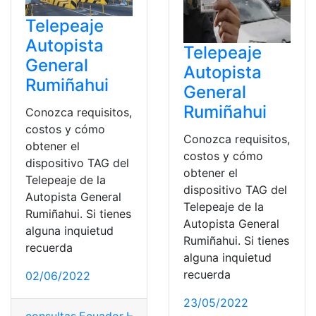
Telepeaje
Autopista
Telepeaje
General
Autopista
Rumiñahui
General
Rumiñahui
Conozca requisitos,
costos y cómo
Conozca requisitos,
obtener el
costos y cómo
dispositivo TAG del
obtener el
Telepeaje de la
dispositivo TAG del
Autopista General
Telepeaje de la
Rumiñahui. Si tienes
Autopista General
alguna inquietud
Rumiñahui. Si tienes
recuerda
alguna inquietud
recuerda
02/06/2022
23/05/2022