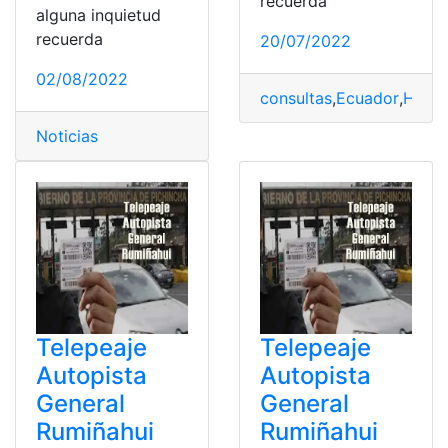
recuerda
alguna inquietud
recuerda
20/07/2022
02/08/2022
consultas
,
Ecuador
,
Herra
Noticias
Telepeaje
Telepeaje
Autopista
Autopista
General
General
Rumiñahui
Rumiñahui