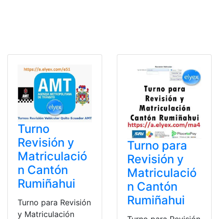
Turno
Revisión y
Turno para
Matriculació
Revisión y
n Cantón
Matriculació
Rumiñahui
n Cantón
Rumiñahui
Turno para Revisión
y Matriculación