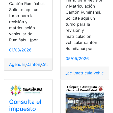
Turno para Revisión
Cantón Rumiñahui.
y Matriculación
Solicite aquí un
Cantón Rumiñahui.
turno para la
Solicite aquí un
revisión y
turno para la
matriculación
revisión y
vehicular de
matriculación
Rumiñahui (por
vehicular cantón
Rumiñahui por
01/08/2026
05/05/2026
Agendar
,
Cantón
,
Cita
,
Ecuador
,
Matrícula
,
Revisión
,
Rumi
_cc1
,
matricula vehicular
,
Consulta el
impuesto