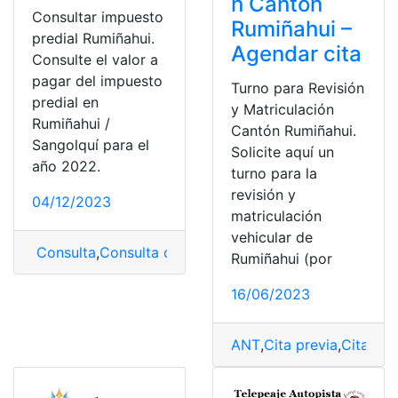
n Cantón
Consultar impuesto
Rumiñahui –
predial Rumiñahui.
Agendar cita
Consulte el valor a
pagar del impuesto
Turno para Revisión
predial en
y Matriculación
Rumiñahui /
Cantón Rumiñahui.
Sangolquí para el
Solicite aquí un
año 2022.
turno para la
revisión y
04/12/2023
matriculación
vehicular de
Consulta
,
Consulta del Impuesto Predial
,
Impuesto pred
Rumiñahui (por
16/06/2023
ANT
,
Cita previa
,
Citas
,
co