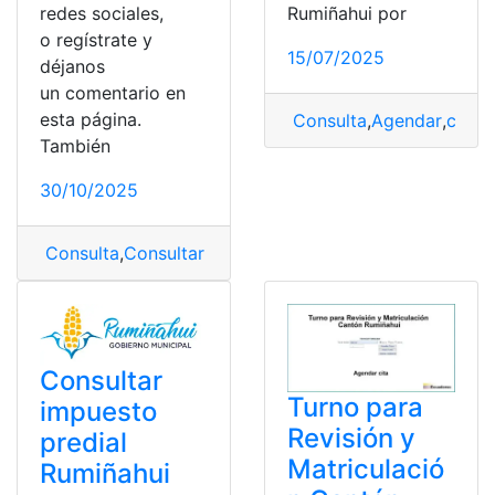
redes sociales,
Rumiñahui por
o regístrate y
15/07/2025
déjanos
un comentario en
esta página.
Consulta
,
Agendar
,
consu
También
30/10/2025
Consulta
,
Consultar impuesto predial Rumiñahui
,
Impue
Consultar
Turno para
impuesto
Revisión y
predial
Matriculació
Rumiñahui