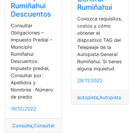
Rumiñahui
Rumiñahui
Descuentos
Conozca requisitos,
Consultar
costos y cómo
Obligaciones –
obtener el
Impuesto Predial –
dispositivo TAG del
Municipio
Telepeaje de la
Rumiñahui
Autopista General
Descuentos.
Rumiñahui. Si tienes
Impuesto predial,
alguna inquietud
Consultar por:
28/11/2022
Apellidos y
Nombres · Número
de predio
autopista
,
Autopista G. R
19/12/2022
Consulta
,
Consultar Obligaciones Impuesto Predial
,
Co