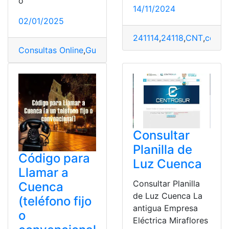
o
14/11/2024
02/01/2025
241114
,
24118
,
CNT
,
consu
Consultas Online
,
Guías telefonicas
,
número de cédula
,
Consultar
Planilla de
Código para
Luz Cuenca
Llamar a
Consultar Planilla
Cuenca
de Luz Cuenca La
(teléfono fijo
antigua Empresa
o
Eléctrica Miraflores