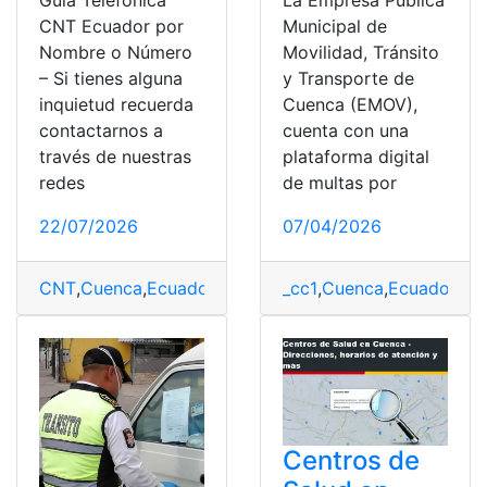
Guía Telefónica
La Empresa Pública
CNT Ecuador por
Municipal de
Nombre o Número
Movilidad, Tránsito
– Si tienes alguna
y Transporte de
inquietud recuerda
Cuenca (EMOV),
contactarnos a
cuenta con una
través de nuestras
plataforma digital
redes
de multas por
22/07/2026
07/04/2026
CNT
,
Cuenca
,
Ecuador
,
Guayaquil
_cc1
,
Guía Telefónica
,
Cuenca
,
Ecuador
,
Provi
,
EM
Centros de