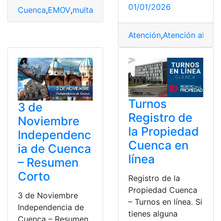
01/01/2026
Cuenca
,
EMOV
,
multas
,
Multas de Tránsito
,
Online
Atención
,
Atención al clie
Turnos
3 de
Registro de
Noviembre
la Propiedad
Independenc
Cuenca en
ia de Cuenca
línea
– Resumen
Corto
Registro de la
Propiedad Cuenca
3 de Noviembre
– Turnos en línea. Si
Independencia de
tienes alguna
Cuenca – Resumen