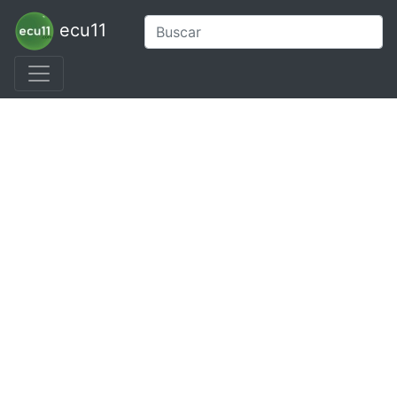
ecu11