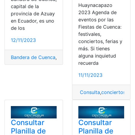
Huaynacapazo
capital de la
2023 Agenda de
provincia de Azuay
eventos por las
en Ecuador, es uno
Fiestas de Cuenca:
de los
festivales,
12/11/2023
conciertos, ferias y
más. Si tienes
alguna inquietud
Bandera de Cuenca
,
Consulta
,
Cuenca
,
Ecuador
recuerda
11/11/2023
Consulta
,
conciertos
,
eve
Consultar
Consultar
Planilla de
Planilla de