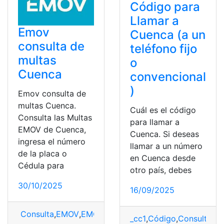
Código para
Llamar a
Emov
Cuenca (a un
consulta de
teléfono fijo
multas
o
Cuenca
convencional
)
Emov consulta de
multas Cuenca.
Cuál es el código
Consulta las Multas
para llamar a
EMOV de Cuenca,
Cuenca. Si deseas
ingresa el número
llamar a un número
de la placa o
en Cuenca desde
Cédula para
otro país, debes
30/10/2025
16/09/2025
Consulta
,
EMOV
,
EMOV Cuenca Multas
,
EMOV Multas po
_cc1
,
Código
,
Consulta
,
co