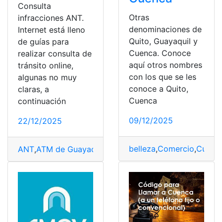
Consulta
Otras
infracciones ANT.
denominaciones de
Internet está lleno
Quito, Guayaquil y
de guías para
Cuenca. Conoce
realizar consulta de
aquí otros nombres
tránsito online,
con los que se les
algunas no muy
conoce a Quito,
claras, a
Cuenca
continuación
09/12/2025
22/12/2025
belleza
,
Comercio
,
Cultur
ANT
,
ATM de Guayaquil
,
ATM Guayaquil
,
babahoyo
,
carre