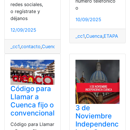
número telefónico
redes sociales,
o
o regístrate y
déjanos
10/09/2025
12/09/2025
_cc1
,
Cuenca
,
ETAPA EP
,
G
_cc1
,
contacto
,
Cuenca
,
Notarías
,
Servicio
,
Trámites
Código para
Llamar a
Cuenca fijo o
3 de
convencional
Noviembre
Independenc
Código para Llamar