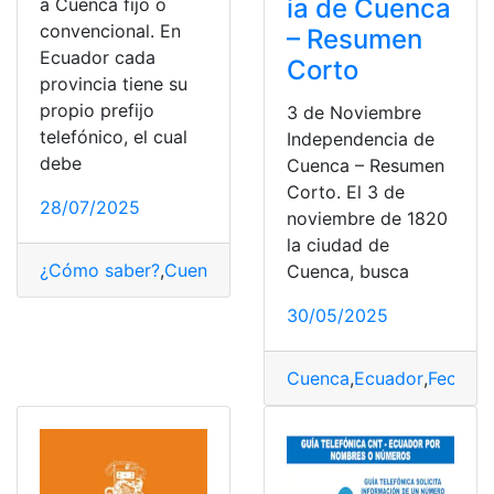
ia de Cuenca
a Cuenca fijo o
convencional. En
– Resumen
Ecuador cada
Corto
provincia tiene su
propio prefijo
3 de Noviembre
telefónico, el cual
Independencia de
debe
Cuenca – Resumen
Corto. El 3 de
28/07/2025
noviembre de 1820
la ciudad de
¿Cómo saber?
,
Cuenca
,
Número de Teléfono
,
prefijo
,
tel
Cuenca, busca
30/05/2025
Cuenca
,
Ecuador
,
Fechas
,