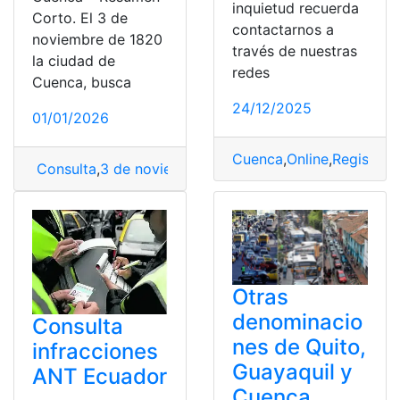
inquietud recuerda
Corto. El 3 de
contactarnos a
noviembre de 1820
través de nuestras
la ciudad de
redes
Cuenca, busca
24/12/2025
01/01/2026
Cuenca
,
Online
,
Registro
,
R
Consulta
,
3 de noviembre 1820
,
Independencia
,
Indepe
Otras
denominacio
Consulta
nes de Quito,
infracciones
Guayaquil y
ANT Ecuador
Cuenca