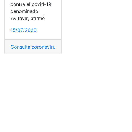
contra el covid-19
denominado
‘Avifavir’, afirmó
15/07/2020
Consulta
,
coronavirus
,
Ecuador
,
Farmaco Ruso
,
Herramie