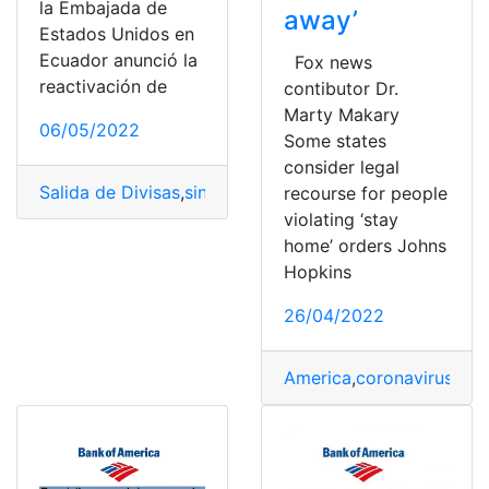
la Embajada de
away’
Estados Unidos en
Ecuador anunció la
Fox news
reactivación de
contibutor Dr.
Marty Makary
06/05/2022
Some states
consider legal
Salida de Divisas
,
sin visa
,
Visa
,
visa americana
,
visa de 
recourse for people
violating ‘stay
home’ orders Johns
Hopkins
26/04/2022
America
,
coronavirus
,
Dr.