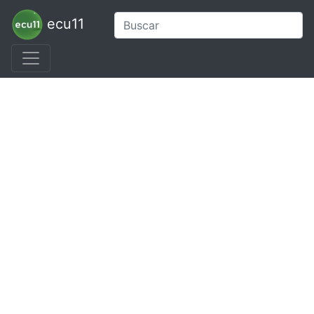
ecu11