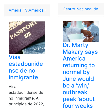
Centro Nacional de Visa
Améria TV
,
América Canta
,
América Estéreo
,
Radio Amé
Dr. Marty
Makary says
Visa
America
estadounide
returning to
nse de no
normal by
inmigrante
June would
be a ‘win,’
Visa
outbreak
estadounidense de
peak ‘about
no inmigrante. A
principios de 2022,
four weeks