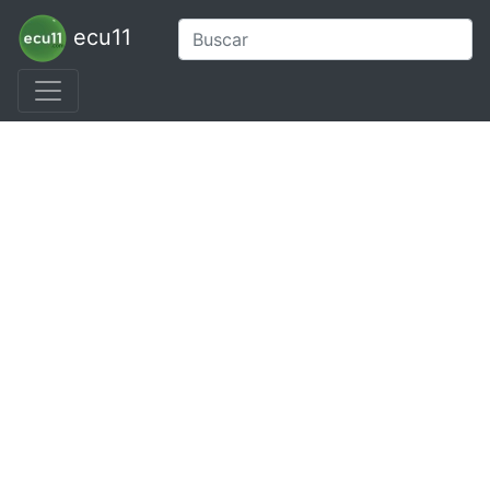
ecu11