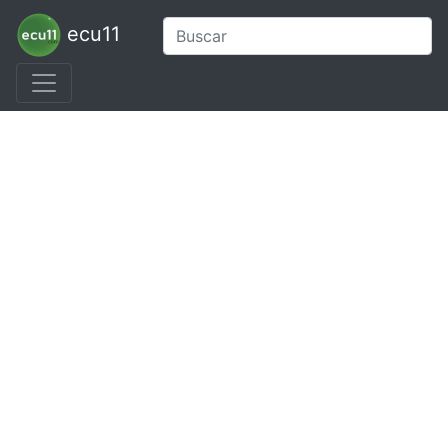
ecu11