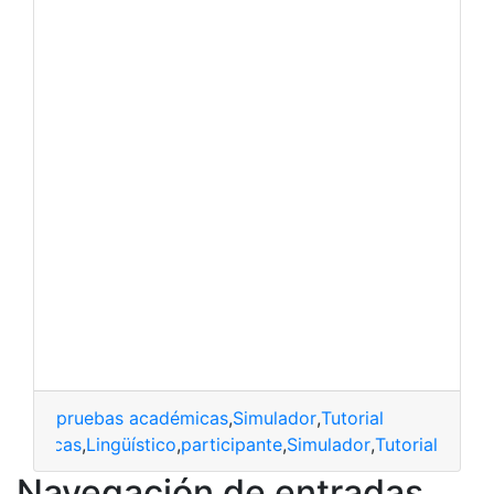
pruebas académicas
,
Simulador
,
Tutorial
cadémicas
,
Lingüístico
,
participante
,
Simulador
,
Tutorial
Navegación de entradas