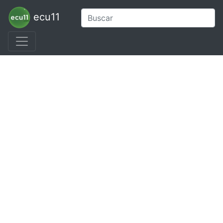
ecu11