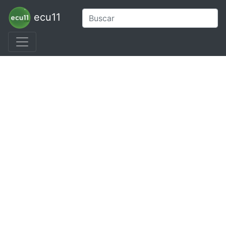
ecu11