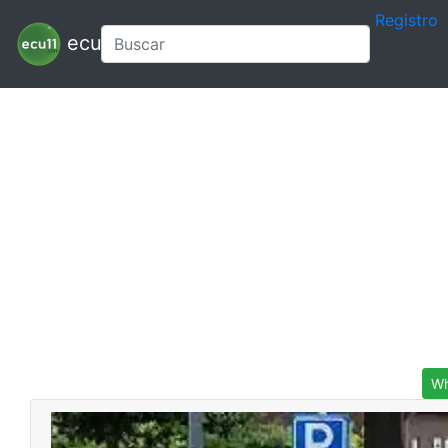
Registro
ecu11
Wh