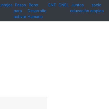
untajes
Pasos
Bono
CNT
CNEL
Juntos
socio
para
Desarrollo
educación
empleo
activar
Humano