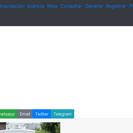
Inscripción
licencia
Mies
Consultar
Generar
Registrar
P
atsapp
Email
Twitter
Telegram