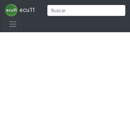
ecu11