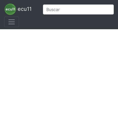
ecu11