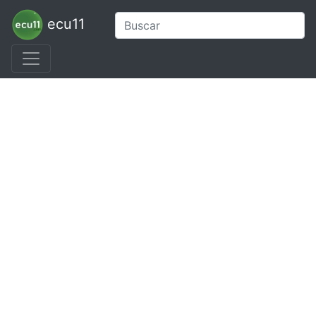
ecu11