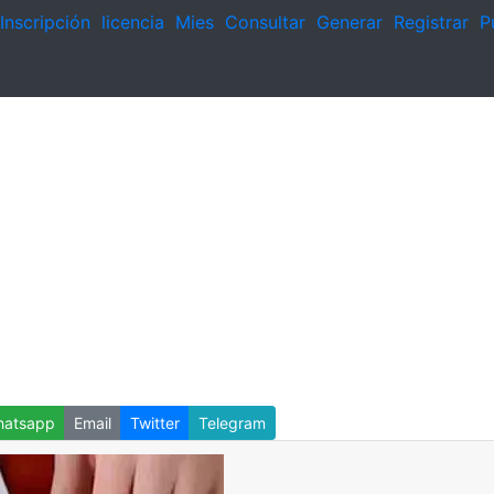
Inscripción
licencia
Mies
Consultar
Generar
Registrar
P
atsapp
Email
Twitter
Telegram