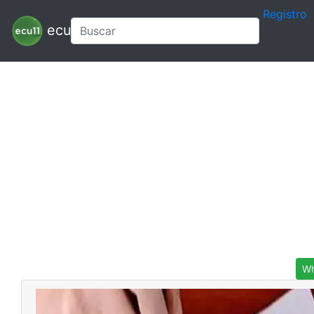
Registro
ecu11
Wh