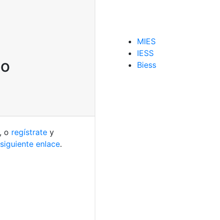
MIES
IESS
mo
Biess
, o
regístrate
y
 siguiente enlace
.