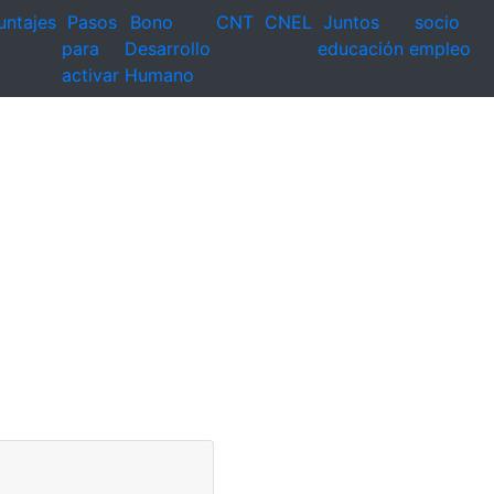
untajes
Pasos
Bono
CNT
CNEL
Juntos
socio
para
Desarrollo
educación
empleo
activar
Humano