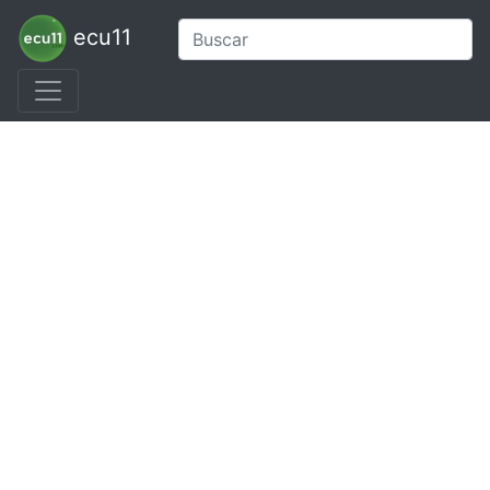
ecu11