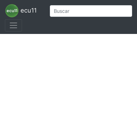
ecu11