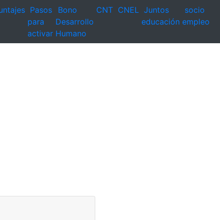
untajes
Pasos
Bono
CNT
CNEL
Juntos
socio
para
Desarrollo
educación
empleo
activar
Humano