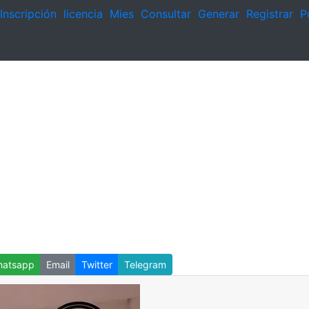
Inscripción
licencia
Mies
Consultar
Generar
Registrar
P
atsapp
Email
Twitter
Telegram