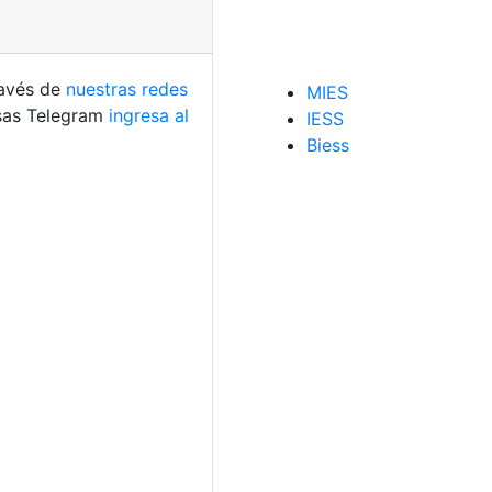
ravés de
nuestras redes
MIES
usas Telegram
ingresa al
IESS
Biess