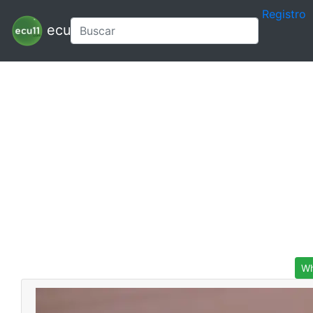
Registro
ecu11
Wh