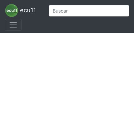
ecu11