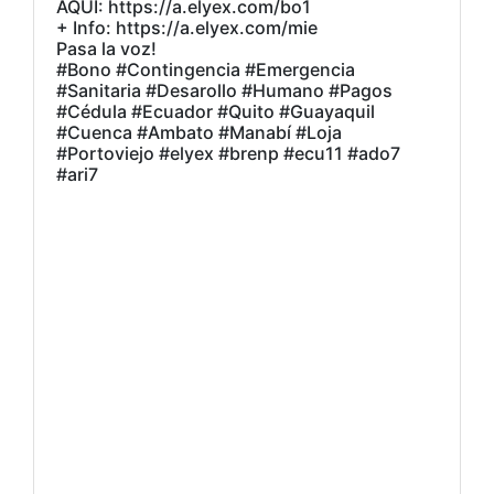
AQUÍ: https://a.elyex.com/bo1
+ Info: https://a.elyex.com/mie
Pasa la voz!
#Bono #Contingencia #Emergencia
#Sanitaria #Desarollo #Humano #Pagos
#Cédula #Ecuador #Quito #Guayaquil
#Cuenca #Ambato #Manabí #Loja
#Portoviejo #elyex #brenp #ecu11 #ado7
#ari7