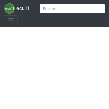
ecu11