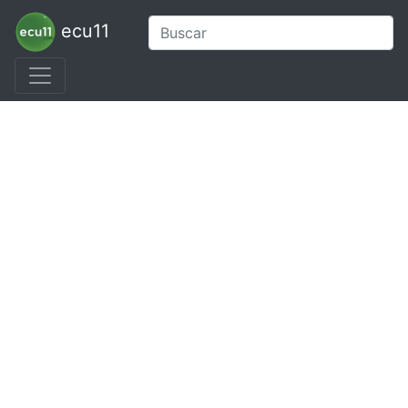
ecu11