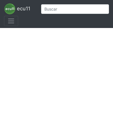
ecu11