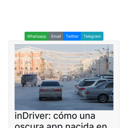
Whatsapp
Email
Twitter
Telegram
inDriver: cómo una
oscura app nacida en