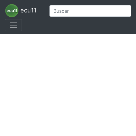
ecu11