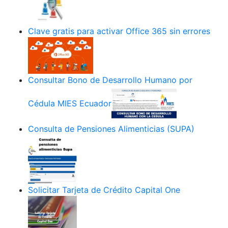
Clave gratis para activar Office 365 sin errores
Consultar Bono de Desarrollo Humano por
Cédula MIES Ecuador
Consulta de Pensiones Alimenticias (SUPA)
Solicitar Tarjeta de Crédito Capital One