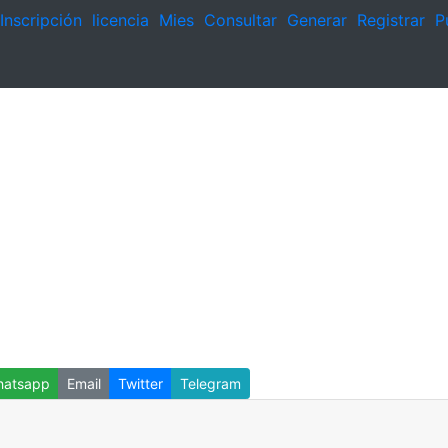
Inscripción
licencia
Mies
Consultar
Generar
Registrar
P
atsapp
Email
Twitter
Telegram