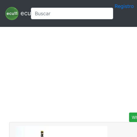
Registro
ecu11
Wh