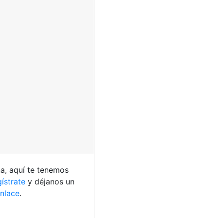
a, aquí te tenemos
ístrate
y déjanos un
enlace
.