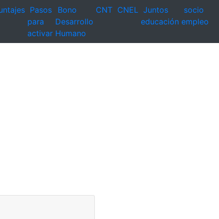
untajes
Pasos
Bono
CNT
CNEL
Juntos
socio
para
Desarrollo
educación
empleo
activar
Humano