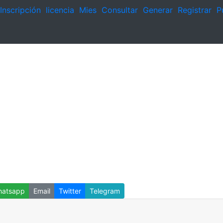
Inscripción
licencia
Mies
Consultar
Generar
Registrar
P
atsapp
Email
Twitter
Telegram