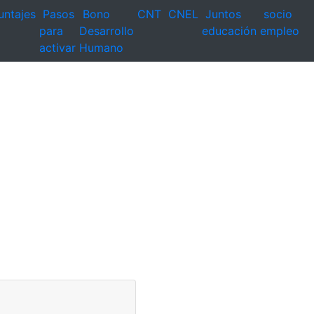
untajes
Pasos
Bono
CNT
CNEL
Juntos
socio
para
Desarrollo
educación
empleo
activar
Humano