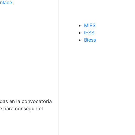
enlace
.
MIES
IESS
Biess
udas en la convocatoria
 para conseguir el