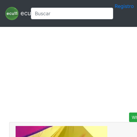
Registro
ecu11
Wh