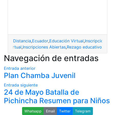
Distancia
,
Ecuador
,
Educación Virtual
,
Inscripciones A
ión Virtual
,
Inscripciones Abiertas
,
Rezago educativo
Navegación de entradas
Entrada anterior
Plan Chamba Juvenil
Entrada siguiente
24 de Mayo Batalla de
Pichincha Resumen para Niños
Whatsapp
Email
Twitter
Telegram