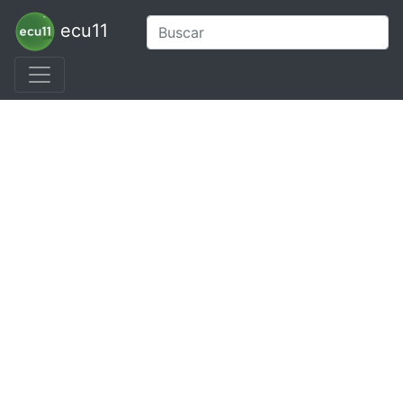
ecu11