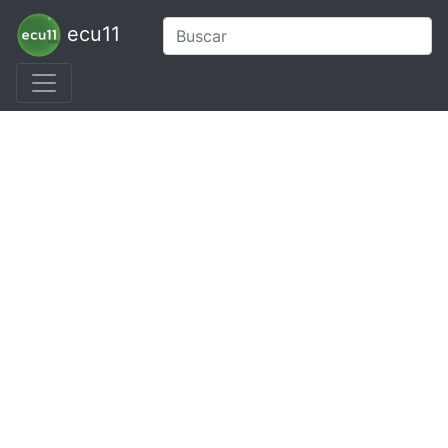
ecu11