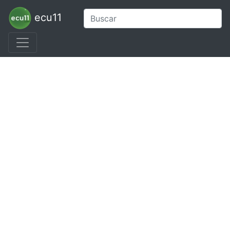
ecu11