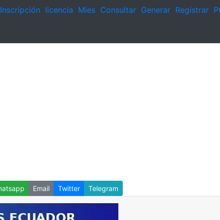
Inscripción
licencia
Mies
Consultar
Generar
Registrar
P
atsapp
Email
Twitter
Telegram