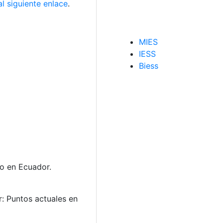
al siguiente enlace
.
MIES
IESS
Biess
to en Ecuador.
r: Puntos actuales en