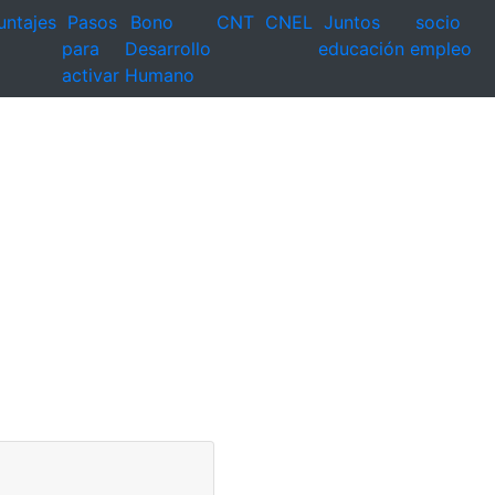
untajes
Pasos
Bono
CNT
CNEL
Juntos
socio
para
Desarrollo
educación
empleo
activar
Humano