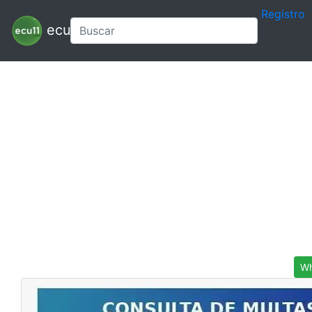
Registro
ecu11
Wh