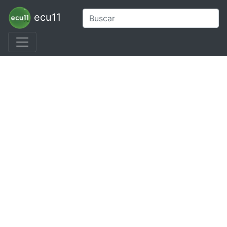
ecu11