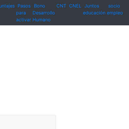
untajes
Pasos
Bono
CNT
CNEL
Juntos
socio
para
Desarrollo
educación
empleo
activar
Humano