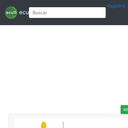
Registro
ecu11
Wh