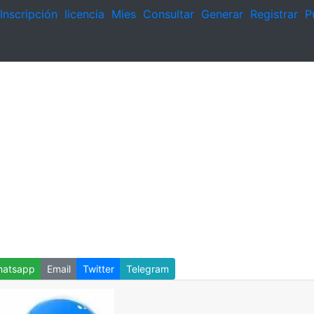
Inscripción
licencia
Mies
Consultar
Generar
Registrar
P
atsapp
Email
Twitter
Telegram