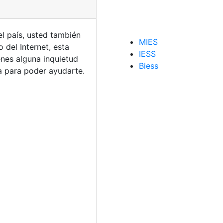
el país, usted también
MIES
 del Internet, esta
IESS
enes alguna inquietud
Biess
a para poder ayudarte.