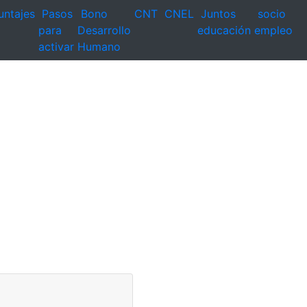
untajes
Pasos
Bono
CNT
CNEL
Juntos
socio
para
Desarrollo
educación
empleo
activar
Humano