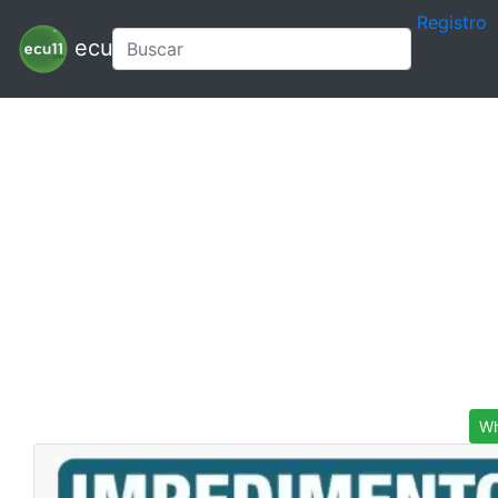
Registro
ecu11
Wh