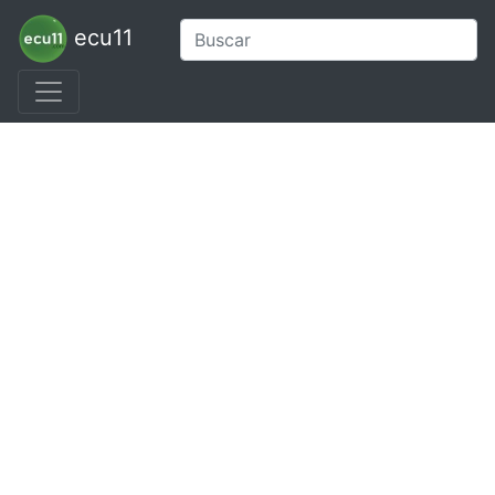
ecu11