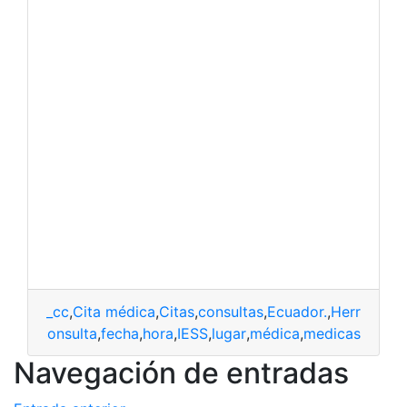
_cc
,
Cita médica
,
Citas
,
consultas
,
Ecuador.
,
Herramien
,
citas
,
consulta
,
fecha
,
hora
,
IESS
,
lugar
,
médica
,
medicas
Navegación de entradas