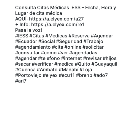
Consulta Citas Médicas IESS – Fecha, Hora y
Lugar de cita médica
AQUÍ: https://a.elyex.com/a27
+ Info: https://a.elyex.com/re1
Pasa la voz!
#IESS #Citas #Medicas #Reserva #Agendar
#Ecuador #Social #Seguridad #Trabajo
#agendamiento #cita #online #solicitar
#consultar #como #ver #agendadas
#agendar #telefono #internet #revisar #hijos
#sacar #verificar #medica #Quito #Guayaquil
#Cuenca #Ambato #Manabí #Loja
#Portoviejo #elyex #ecu11 #brenp #ado7
#ari7