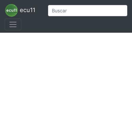
ecu11