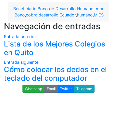
Beneficiario
,
Bono de Desarrollo Humano
,
cobros
,
Ecu
ficiario
,
Bono
,
cobro
,
desarrollo
,
Ecuador
,
humano
,
MIES
Navegación de entradas
Entrada anterior
Lista de los Mejores Colegios
en Quito
Entrada siguiente
Cómo colocar los dedos en el
teclado del computador
Whatsapp
Email
Twitter
Telegram