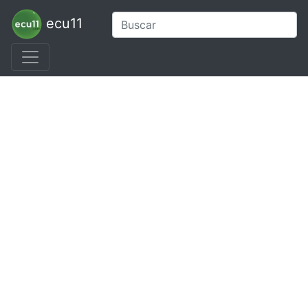
ecu11