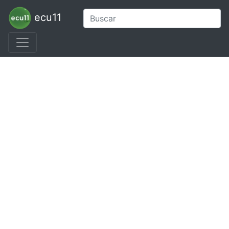
ecu11