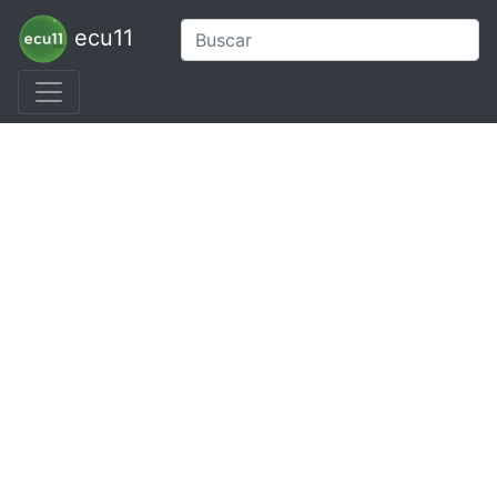
ecu11