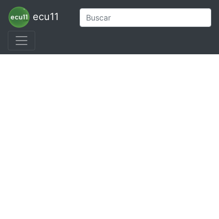
ecu11