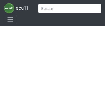
ecu11