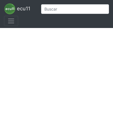
ecu11