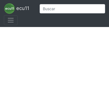
ecu11