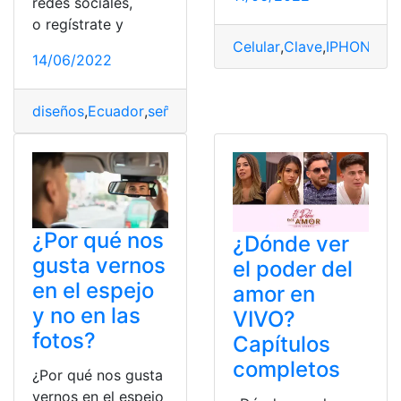
redes sociales,
o regístrate y
Celular
,
Clave
,
IPHONE
,
Sa
14/06/2022
diseños
,
Ecuador
,
señal
,
Teleamazonas
,
Ver
,
vivo
¿Por qué nos
¿Dónde ver
gusta vernos
el poder del
en el espejo
amor en
y no en las
VIVO?
fotos?
Capítulos
completos
¿Por qué nos gusta
vernos en el espejo