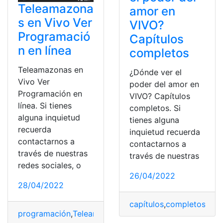
Teleamazona
amor en
s en Vivo Ver
VIVO?
Programació
Capítulos
n en línea
completos
Teleamazonas en
¿Dónde ver el
Vivo Ver
poder del amor en
Programación en
VIVO? Capítulos
línea. Si tienes
completos. Si
alguna inquietud
tienes alguna
recuerda
inquietud recuerda
contactarnos a
contactarnos a
través de nuestras
través de nuestras
redes sociales, o
26/04/2022
28/04/2022
capítulos
,
completos
,
real
programación
,
Teleamazonas
,
Ver
,
vivo