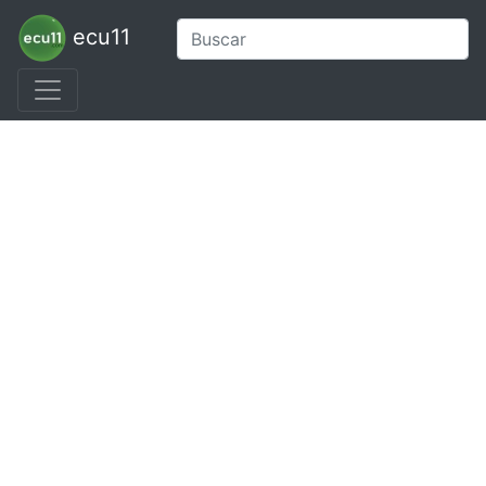
ecu11