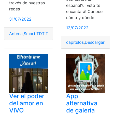
través de nuestras
español?. ¡Esto te
redes
encantará! Conoce
cómo y dónde
31/07/2022
13/07/2022
Antena
,
Smart
,
TDT
,
TV
,
Ver
capítulos
,
Descargar
,
dor
Ver el poder
App
del amor en
alternativa
VIVO
de galería