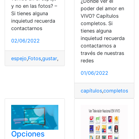
¿Dónde ver el
y no en las fotos? –
poder del amor en
Si tienes alguna
VIVO? Capítulos
inquietud recuerda
completos. Si
contactarnos
tienes alguna
inquietud recuerda
02/06/2022
contactarnos a
través de nuestras
espejo
,
Fotos
,
gustar
,
resultado
,
Ver
redes
01/06/2022
capítulos
,
completos
,
el 
Opciones