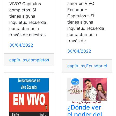
amor en VIVO
VIVO? Capítulos
Ecuador –
completos. Si
Capítulos – Si
tienes alguna
tienes alguna
inquietud recuerda
inquietud recuerda
contactarnos a
contactarnos a
través de nuestras
través de
30/04/2022
30/04/2022
capítulos
,
completos
,
el poder del amor
,
Ver
,
vivo
capítulos
,
Ecuador
,
el pod
¿Dónde ver
el poder del