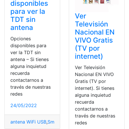
disponibles
para ver la
Ver
TDT sin
Televisión
antena
Nacional EN
Opciones
VIVO Gratis
disponibles para
(TV por
ver la TDT sin
internet)
antena – Si tienes
alguna inquietud
Ver Televisión
recuerda
Nacional EN VIVO
contactarnos a
Gratis (TV por
través de nuestras
internet). Si tienes
redes
alguna inquietud
recuerda
24/05/2022
contactarnos a
través de nuestras
antena WiFi USB
,
Smart TV
,
TDT
,
TV
,
TV gratis
,
Ver
redes