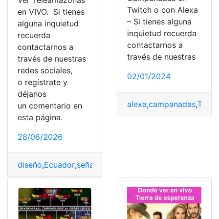
Ver Teleamazonas
Twitch o con Alexa
en VIVO. Si tienes
– Si tienes alguna
alguna inquietud
inquietud recuerda
recuerda
contactarnos a
contactarnos a
través de nuestras
través de nuestras
redes sociales,
02/01/2024
o regístrate y
déjanos
alexa
,
campanadas
,
TDT
,
un comentario en
esta página.
28/06/2026
diseño
,
Ecuador
,
señal
,
Teleamazonas
,
Ver
,
vivo