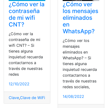
¿Cómo ver la
¿Cómo ver
contraseña
los mensajes
de mi wifi
eliminados
CNT?
en
WhatsApp?
¿Cómo ver la
contraseña de mi
¿Cómo ver los
wifi CNT? – Si
mensajes
tienes alguna
eliminados en
inquietud recuerda
WhatsApp? – Si
contactarnos a
tienes alguna
través de nuestras
inquietud recuerda
redes
contactarnos a
través de nuestras
12/10/2022
redes sociales,
14/08/2022
Clave
,
Clave de WiFi
,
CNT
,
Pasos
,
Ver
,
Wifi