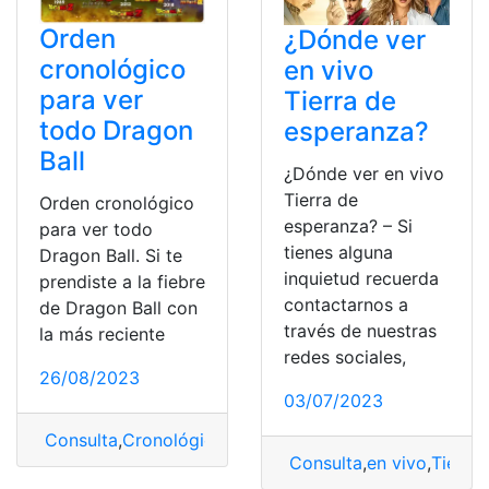
Orden
¿Dónde ver
cronológico
en vivo
para ver
Tierra de
todo Dragon
esperanza?
Ball
¿Dónde ver en vivo
Tierra de
Orden cronológico
esperanza? – Si
para ver todo
tienes alguna
Dragon Ball. Si te
inquietud recuerda
prendiste a la fiebre
contactarnos a
de Dragon Ball con
través de nuestras
la más reciente
redes sociales,
26/08/2023
03/07/2023
Consulta
,
Cronológico
,
Dragon Ball
,
Orden
,
Orden crono
Consulta
,
en vivo
,
Tierra
,