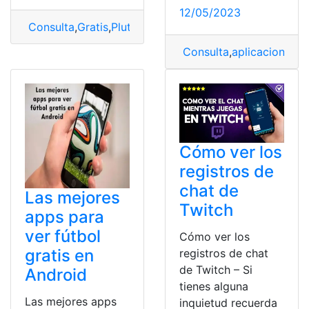
12/05/2023
Consulta
,
Gratis
,
Pluto
,
Pluto TV
,
Smart
,
Smart TV
,
TV gra
Consulta
,
aplicaciones
,
G
Cómo ver los
registros de
chat de
Las mejores
Twitch
apps para
ver fútbol
Cómo ver los
gratis en
registros de chat
de Twitch – Si
Android
tienes alguna
Las mejores apps
inquietud recuerda