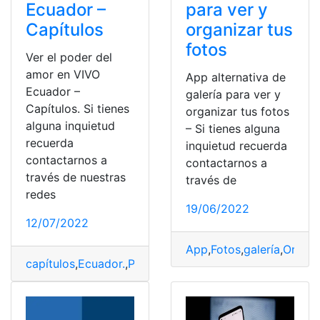
Ecuador –
para ver y
Capítulos
organizar tus
fotos
Ver el poder del
amor en VIVO
App alternativa de
Ecuador –
galería para ver y
Capítulos. Si tienes
organizar tus fotos
alguna inquietud
– Si tienes alguna
recuerda
inquietud recuerda
contactarnos a
contactarnos a
través de nuestras
través de
redes
19/06/2022
12/07/2022
App
,
Fotos
,
galería
,
Organi
capítulos
,
Ecuador.
,
Poder del Amor
,
Ver
,
vivo