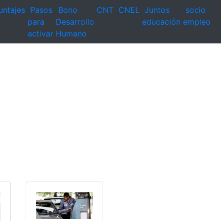
untajes
Pasos
Bono
CNT
CNEL
Juntos
socio
para
Desarrollo
educación
empleo
activar
Humano