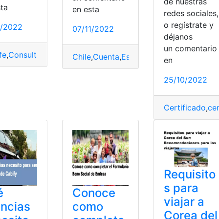
de nuestras
sta
en esta
redes sociales,
o regístrate y
1/2022
07/11/2022
déjanos
un comentari
fe
,
Consulta
,
Cuenta
,
Estado de Cuenta
,
Información
,
Santande
Chile
,
Cuenta
,
Estado de Cuenta
,
Pagar
,
P
en
25/10/2022
Certificado
,
cer
Requisito
s para
é
Conoce
viajar a
encias
como
Corea del