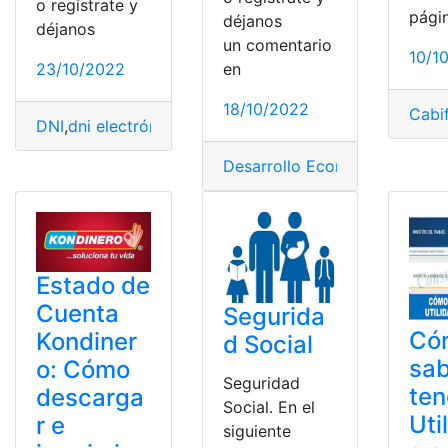
o regístrate y
pági
déjanos
déjanos
un comentario
10/1
23/10/2022
en
18/10/2022
Cabi
DNI
,
dni electrónico
,
Renovar el DNI
,
Tramite del DNI
,
Tr
Desarrollo Económico
,
Econo
Estado de
Cuenta
Segurida
Có
Kondiner
d Social
sab
o: Cómo
Seguridad
te
descarga
Social. En el
Uti
r e
siguiente