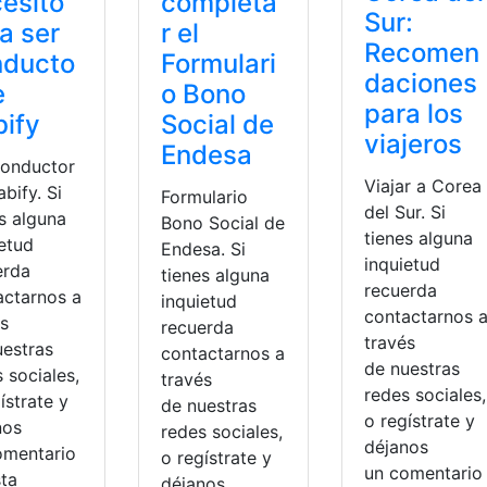
esito
completa
Sur:
a ser
r el
Recomen
nducto
Formulari
daciones
e
o Bono
para los
ify
Social de
viajeros
Endesa
conductor
Viajar a Corea
bify. Si
Formulario
del Sur. Si
s alguna
Bono Social de
tienes alguna
ietud
Endesa. Si
inquietud
erda
tienes alguna
recuerda
actarnos a
inquietud
contactarnos 
és
recuerda
través
uestras
contactarnos a
de nuestras
 sociales,
través
redes sociales,
ístrate y
de nuestras
o regístrate y
nos
redes sociales,
déjanos
omentario
o regístrate y
un comentari
sta
déjanos