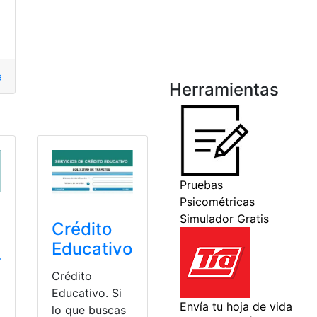
el Sur
,
documentación
,
Documento
,
Documentos
,
México
,
Rec
Herramientas
rios
,
Tramites
,
Tramites en línea
ínea
Crédito
Educativo
r
Crédito
Educativo. Si
lo que buscas