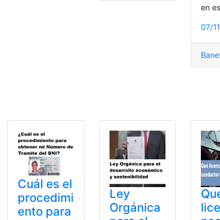
en e
07/1
Bane
Cuál es el
Ley
Qu
procedimi
Orgánica
lic
ento para