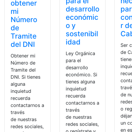
para el
nec
obtener
desarrollo
par
mi
económic
co
Número
o y
r d
de
sostenibil
Cab
Tramite
idad
del DNI
Ser 
de Ca
Ley Orgánica
Obtener mi
tiene
para el
Número de
inqu
desarrollo
Tramite del
recu
económico. Si
DNI. Si tienes
cont
tienes alguna
alguna
trav
inquietud
inquietud
de n
recuerda
recuerda
redes
contactarnos a
contactarnos a
o reg
través
través
déja
de nuestras
de nuestras
un c
redes sociales,
redes sociales,
en e
o regístrate y