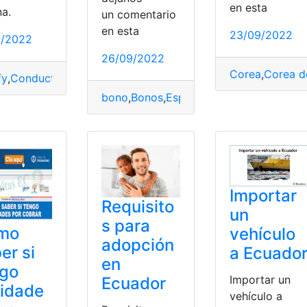
en esta
na.
un comentario
en esta
23/09/2022
0/2022
26/09/2022
Corea
,
Corea d
fy
,
Conductores
,
Licencias
,
Tramites
,
Tramites en línea
,
VTC
amites
,
Tramites en línea
bono
,
Bonos
,
España
,
Formulario
,
Formula
mía
,
Ley
,
Ley orgánica de la economía
,
Tramites
,
Tramites en l
Importar
Requisito
un
s para
mo
vehículo
adopción
er si
a Ecuado
en
ngo
Importar un
Ecuador
lidade
vehículo a