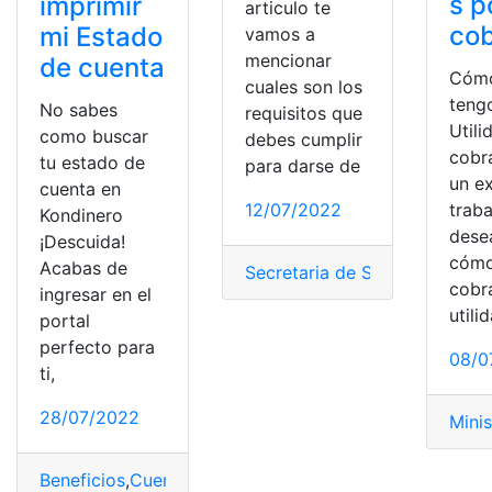
s p
imprimir
articulo te
cob
mi Estado
vamos a
mencionar
de cuenta
Cómo
cuales son los
teng
No sabes
requisitos que
Utili
como buscar
debes cumplir
cobra
tu estado de
para darse de
un e
cuenta en
trab
12/07/2022
Kondinero
dese
¡Descuida!
cóm
Acabas de
Secretaria de Seguridad Ciu
cobr
ingresar en el
utili
portal
perfecto para
08/0
ti,
28/07/2022
Minis
Beneficios
,
Cuenta Kondinero
,
Kondinero
,
Requisitos
,
Tra