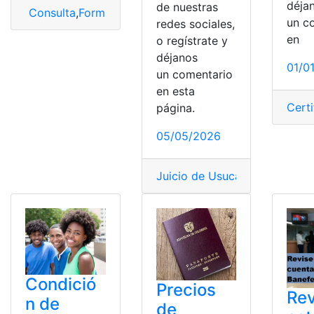
déja
de nuestras
Consulta
,
Formulario
,
Información
,
Noticias
,
Tramites
un c
redes sociales,
en
o regístrate y
déjanos
01/0
un comentario
en esta
Cert
página.
05/05/2026
Juicio de Usucapión
,
Juicios
,
M
Condició
Precios
Rev
n de
de