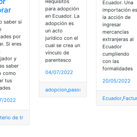
or
Requisitos
Ecuador. Una
rar
para adopción
importación e
en Ecuador. La
la acción de
 saber si
adopción es
ingresar
o
un acto
mercancías
dades por
jurídico con el
extranjeras al
r. Si eres
cual se crea un
Ecuador
x
vínculo de
cumpliendo
ajador y
parentesco
con las
as saber
formalidades
04/07/2022
o como
dadana
,
Seguridad
,
Tramite de verificación
,
Tramite del DNI
,
tr
ar tus
20/05/2022
dades
adopcion
,
pasos y requisitos
,
Requisitos
,
Ecuador
,
Factu
7/2022
terio de trabajo
,
Trabajadoras Domésticas
,
Trabajos
,
Tramite
mites