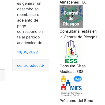
es generar un
s
desembolso,
reembolso o
adelanto de
pago
correspondien
te al periodo
académico de
18/05/2022
amite solvencia
,
Tramites
,
Tramites en línea
centro educativo
,
educativo
,
Educativos
,
Tramite d
Requisitos 1er Garantías económicas
,
Requisitos específico
ra
,
Importación
,
Tramites
,
transporte
s
,
Utilidad