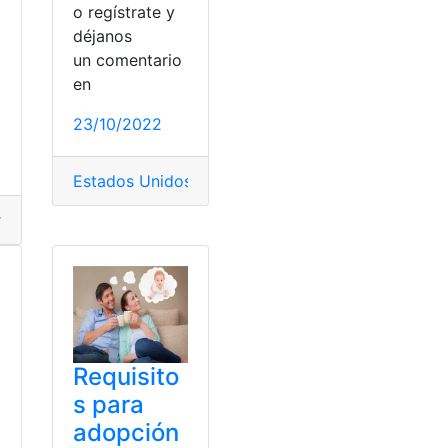
o regístrate y
déjanos
un comentario
en
o
r Banefe
,
Tramites
,
Tramites en línea
agos
,
SAESA
,
Tramites
,
Tramites en línea
23/10/2022
Estados Unidos
,
Perú
,
Tramites
,
Tramites en línea
,
V
tificados
,
comunidad
,
España
,
Propietario
,
Solicitar Certifica
Requisito
s para
adopción