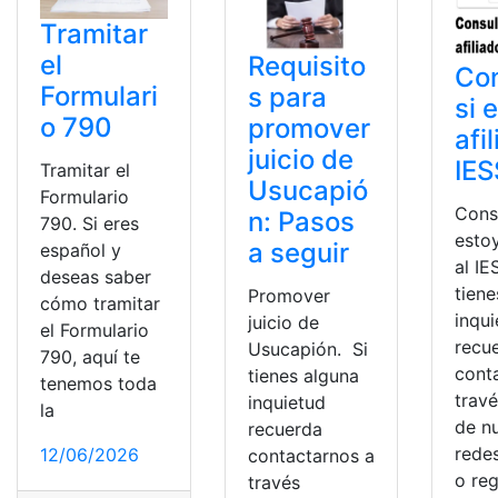
Tramitar
el
Requisito
Con
Formulari
s para
si 
o 790
promover
afi
juicio de
IES
Tramitar el
Usucapió
Formulario
Consu
n: Pasos
790. Si eres
estoy
a seguir
español y
al IE
deseas saber
tiene
Promover
cómo tramitar
inqu
juicio de
el Formulario
recu
Usucapión. Si
790, aquí te
cont
tienes alguna
tenemos toda
trav
inquietud
la
de n
recuerda
redes
12/06/2026
contactarnos a
o reg
través