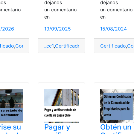
nos
déjanos
déjanos
omentario
un comentario
un comentari
en
en
1/2026
19/09/2025
15/08/2024
ificado
,
Consulta
,
IESS
_cc1
,
Tramites
,
Certificado
,
Tramites en línea
,
Consulta
Certificado
,
exp1
,
IESS
,
,
Tra
Co
exico
,
propiedades
,
Requisitos
,
Trámites
,
Tramites
,
trámites e
ise su
Pagar y
Obtén un