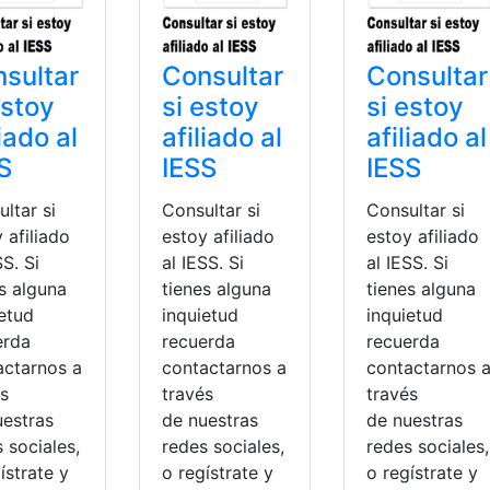
sultar
Consultar
Consultar
estoy
si estoy
si estoy
liado al
afiliado al
afiliado al
S
IESS
IESS
ltar si
Consultar si
Consultar si
 afiliado
estoy afiliado
estoy afiliado
SS. Si
al IESS. Si
al IESS. Si
s alguna
tienes alguna
tienes alguna
ietud
inquietud
inquietud
erda
recuerda
recuerda
actarnos a
contactarnos a
contactarnos 
és
través
través
uestras
de nuestras
de nuestras
 sociales,
redes sociales,
redes sociales,
ístrate y
o regístrate y
o regístrate y