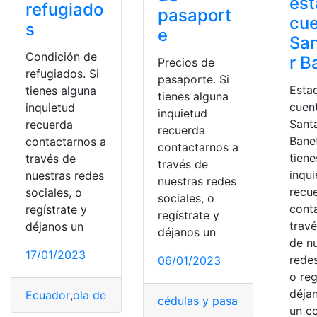
est
refugiado
pasaport
cu
s
e
Sa
Condición de
r B
Precios de
refugiados. Si
pasaporte. Si
Esta
tienes alguna
tienes alguna
cuen
inquietud
inquietud
Sant
recuerda
recuerda
Banef
contactarnos a
contactarnos a
tiene
través de
través de
inqu
nuestras redes
nuestras redes
recu
sociales, o
sociales, o
cont
regístrate y
regístrate y
trav
déjanos un
déjanos un
de n
17/01/2023
redes
06/01/2023
o reg
déja
Ecuador
,
ola de refugiados
,
pasos y requisitos
,
Requisit
cédulas y pasaportes
,
identid
un c