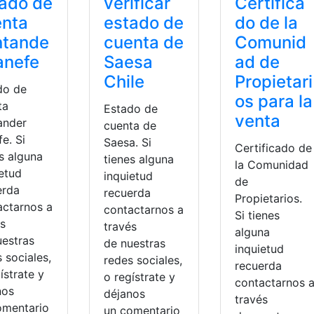
ado de
verificar
Certifica
enta
estado de
do de la
ntande
cuenta de
Comunid
anefe
Saesa
ad de
Chile
Propietari
do de
os para la
ta
Estado de
venta
ander
cuenta de
e. Si
Saesa. Si
Certificado de
s alguna
tienes alguna
la Comunidad
ietud
inquietud
de
erda
recuerda
Propietarios.
actarnos a
contactarnos a
Si tienes
és
través
alguna
uestras
de nuestras
inquietud
 sociales,
redes sociales,
recuerda
ístrate y
o regístrate y
contactarnos 
nos
os
,
Tramites
déjanos
ad o pasaporte
,
Ministerio de Relaciones Exteriores
,
Pasapor
través
omentario
un comentario