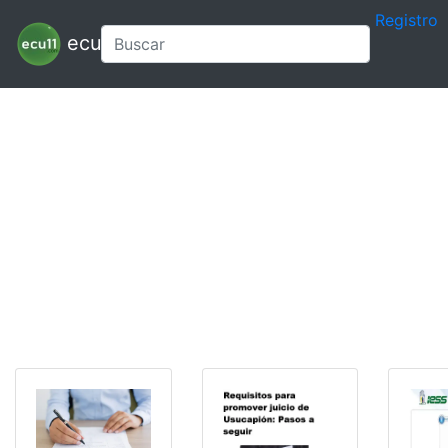
Registro
ecu11