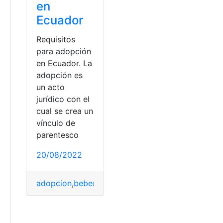
en
Ecuador
Requisitos
para adopción
en Ecuador. La
adopción es
un acto
jurídico con el
cual se crea un
vínculo de
parentesco
a
20/08/2022
adopcion
,
beber
,
bebes
,
Tramites
,
Tramites en línea
o