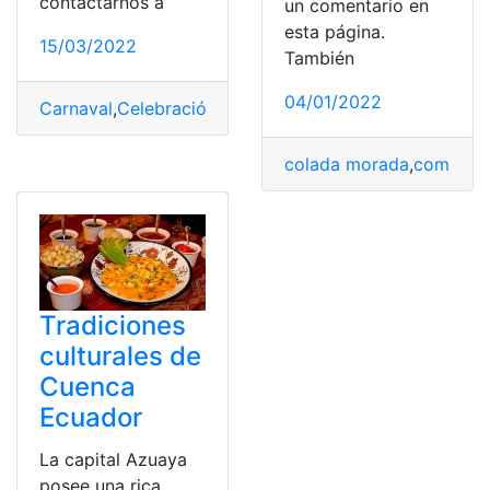
contactarnos a
un comentario en
esta página.
15/03/2022
También
04/01/2022
Carnaval
,
Celebración
,
consultas
,
Ecuador
,
top2
,
Tradici
colada morada
,
comida
,
D
Tradiciones
culturales de
Cuenca
Ecuador
La capital Azuaya
posee una rica