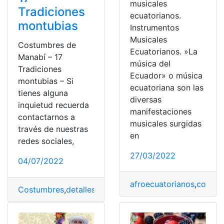
musicales
Tradiciones
ecuatorianos.
montubias
Instrumentos
Musicales
Costumbres de
Ecuatorianos. »La
Manabí – 17
música del
Tradiciones
Ecuador» o música
montubias – Si
ecuatoriana son las
tienes alguna
diversas
inquietud recuerda
manifestaciones
contactarnos a
musicales surgidas
través de nuestras
en
redes sociales,
27/03/2022
04/07/2022
afroecuatorianos
,
costum
Costumbres
,
detalles
,
Listado
,
Manabí
,
Tradiciones
,
tradi