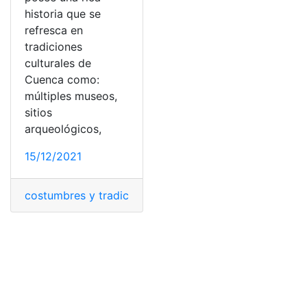
historia que se
refresca en
tradiciones
culturales de
Cuenca como:
múltiples museos,
sitios
arqueológicos,
15/12/2021
costumbres y tradiciones
,
Cuenca
,
gastronomía
,
juegos 