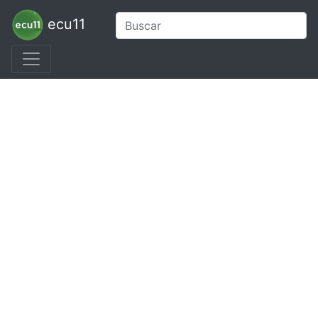
ecu11