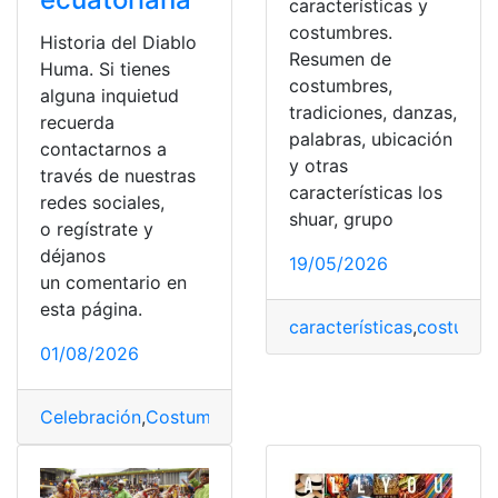
características y
costumbres.
Historia del Diablo
Resumen de
Huma. Si tienes
costumbres,
alguna inquietud
tradiciones, danzas,
recuerda
palabras, ubicación
contactarnos a
y otras
través de nuestras
características los
redes sociales,
shuar, grupo
o regístrate y
déjanos
19/05/2026
un comentario en
esta página.
características
,
costumbre
01/08/2026
Celebración
,
Costumbres
,
costumbres y tradiciones
,
Cul