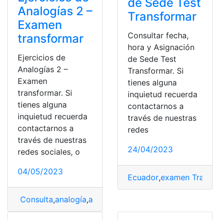
de Sede Test
Analogías 2 –
Transformar
Examen
Consultar fecha,
transformar
hora y Asignación
Ejercicios de
de Sede Test
Analogías 2 –
Transformar. Si
Examen
tienes alguna
transformar. Si
inquietud recuerda
tienes alguna
contactarnos a
inquietud recuerda
través de nuestras
contactarnos a
redes
través de nuestras
24/04/2023
redes sociales, o
04/05/2023
Ecuador
,
examen Transf
Consulta
,
analogía
,
analogías
,
Analogías Transformar
,
Ej