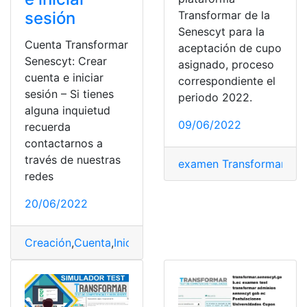
Transformar de la
sesión
Senescyt para la
Cuenta Transformar
aceptación de cupo
Senescyt: Crear
asignado, proceso
cuenta e iniciar
correspondiente el
sesión – Si tienes
periodo 2022.
alguna inquietud
09/06/2022
recuerda
contactarnos a
través de nuestras
examen Transformar
,
Guí
redes
20/06/2022
Creación
,
Cuenta
,
Iniciar sesión
,
SENESCYT
,
test transf