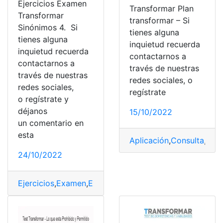
Ejercicios Examen
Transformar Plan
Transformar
transformar – Si
Sinónimos 4. Si
tienes alguna
tienes alguna
inquietud recuerda
inquietud recuerda
contactarnos a
contactarnos a
través de nuestras
través de nuestras
redes sociales, o
redes sociales,
regístrate
o regístrate y
déjanos
15/10/2022
un comentario en
esta
Aplicación
,
Consulta
,
plat
24/10/2022
Ejercicios
,
Examen
,
Examen de ingreso
,
examen Senecy