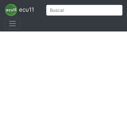
ecu11