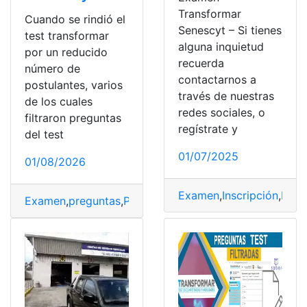
Transformar
Cuando se rindió el
Senescyt – Si tienes
test transformar
alguna inquietud
por un reducido
recuerda
número de
contactarnos a
postulantes, varios
través de nuestras
de los cuales
redes sociales, o
filtraron preguntas
regístrate y
del test
01/07/2025
01/08/2026
Examen
,
Inscripción
,
Noti
Examen
,
preguntas
,
Preguntas filtradas
,
SENESCYT
,
test