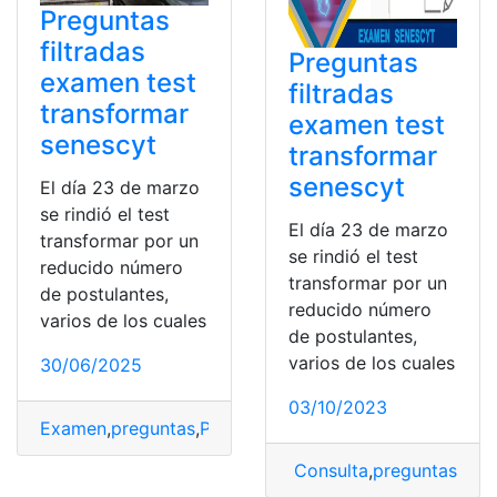
Preguntas
filtradas
Preguntas
examen test
filtradas
transformar
examen test
senescyt
transformar
senescyt
El día 23 de marzo
se rindió el test
El día 23 de marzo
transformar por un
se rindió el test
reducido número
transformar por un
de postulantes,
reducido número
varios de los cuales
de postulantes,
varios de los cuales
30/06/2025
03/10/2023
Examen
,
preguntas
,
Preguntas filtradas
,
Test
,
test transf
Consulta
,
preguntas
,
Preg