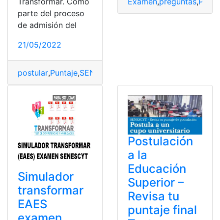
Examen
,
preguntas
,
Pregu
Transformar. Como
parte del proceso
de admisión del
21/05/2022
postular
,
Puntaje
,
SENESCYT
,
test transformar
,
Universi
Postulación
a la
Educación
Simulador
Superior –
transformar
Revisa tu
EAES
puntaje final
examen