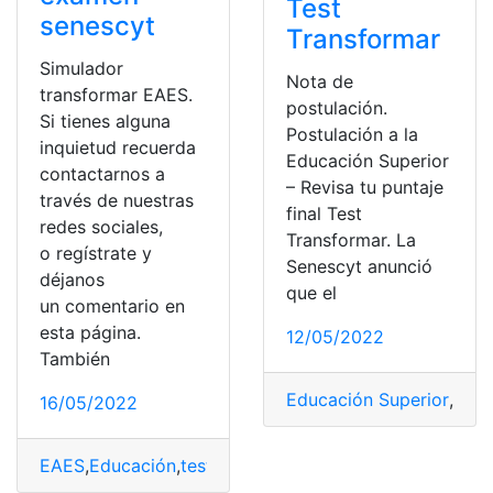
Test
senescyt
Transformar
Simulador
Nota de
transformar EAES.
postulación.
Si tienes alguna
Postulación a la
inquietud recuerda
Educación Superior
contactarnos a
– Revisa tu puntaje
través de nuestras
final Test
redes sociales,
Transformar. La
o regístrate y
Senescyt anunció
déjanos
que el
un comentario en
esta página.
12/05/2022
También
Educación Superior
,
Post
16/05/2022
EAES
,
Educación
,
test transformar
,
Tests
,
Transformar