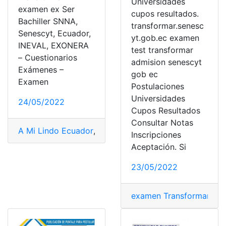
Universidades
examen ex Ser
cupos resultados.
Bachiller SNNA,
transformar.senesc
Senescyt, Ecuador,
yt.gob.ec examen
INEVAL, EXONERA
test transformar
– Cuestionarios
admision senescyt
Exámenes –
gob ec
Examen
Postulaciones
Universidades
24/05/2022
Cupos Resultados
Consultar Notas
A Mi Lindo Ecuador
,
Banco de preguntas
,
Consultas
,
Con
Inscripciones
Aceptación. Si
23/05/2022
examen Transformar
,
Pos