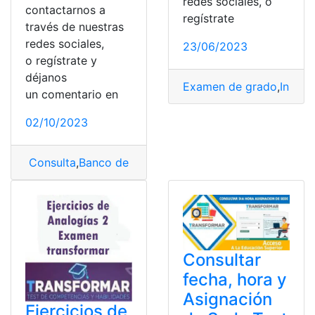
redes sociales, o
contactarnos a
regístrate
través de nuestras
redes sociales,
23/06/2023
o regístrate y
déjanos
Examen de grado
,
Instit
un comentario en
02/10/2023
Consulta
,
Banco de preguntas
,
test transformar
,
Transf
Consultar
fecha, hora y
Asignación
Ejercicios de