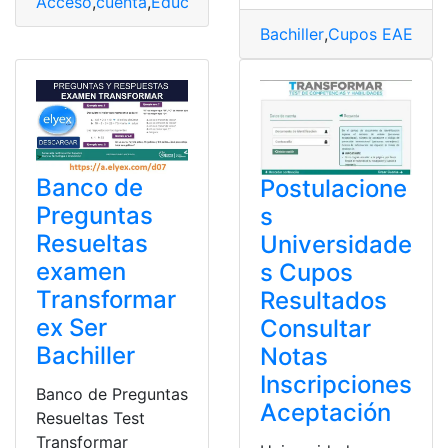
Acceso
,
cuenta
,
Educación Superior
,
examen Senecyt
,
e
Bachiller
,
Cupos EAES
,
Ex
Banco de
Postulacione
Preguntas
s
Resueltas
Universidade
examen
s Cupos
Transformar
Resultados
ex Ser
Consultar
Bachiller
Notas
Inscripciones
Banco de Preguntas
Aceptación
Resueltas Test
Transformar