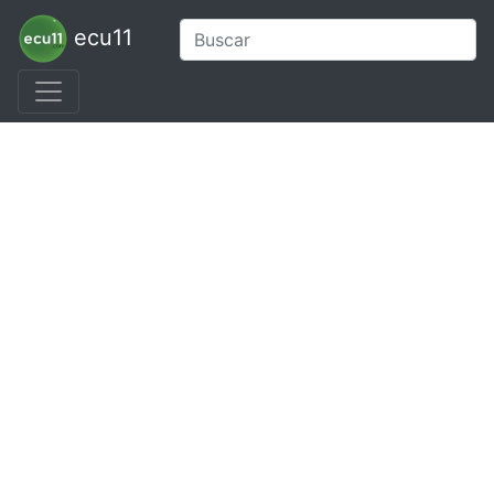
ecu11