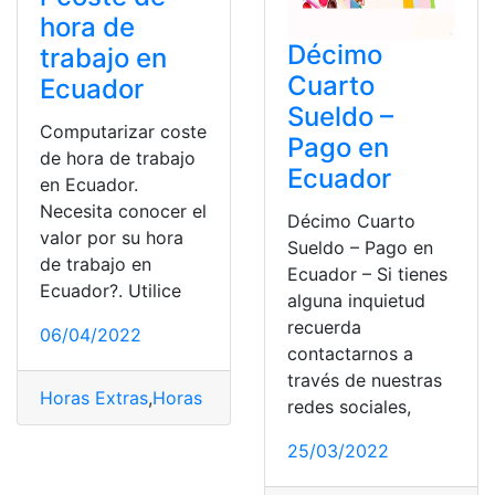
hora de
Décimo
trabajo en
Cuarto
Ecuador
Sueldo –
Computarizar coste
Pago en
de hora de trabajo
Ecuador
en Ecuador.
Necesita conocer el
Décimo Cuarto
valor por su hora
Sueldo – Pago en
de trabajo en
Ecuador – Si tienes
Ecuador?. Utilice
alguna inquietud
recuerda
06/04/2022
contactarnos a
través de nuestras
Horas Extras
,
Horas Suplementarias
,
sueldo
,
sueldos
,
tra
redes sociales,
25/03/2022