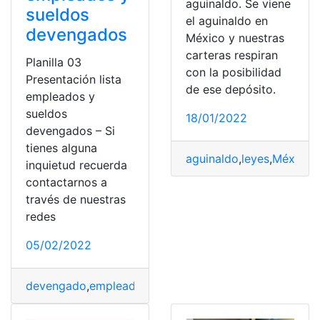
aguinaldo. Se viene
sueldos
el aguinaldo en
devengados
México y nuestras
carteras respiran
Planilla 03
con la posibilidad
Presentación lista
de ese depósito.
empleados y
sueldos
18/01/2022
devengados – Si
tienes alguna
aguinaldo
,
leyes
,
México
,
inquietud recuerda
contactarnos a
través de nuestras
redes
05/02/2022
devengado
,
empleados
,
Panamá
,
Planilla
,
sueldos