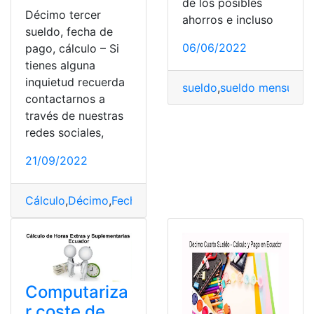
de los posibles
Décimo tercer
ahorros e incluso
sueldo, fecha de
06/06/2022
pago, cálculo – Si
tienes alguna
inquietud recuerda
sueldo
,
sueldo mensualiz
contactarnos a
través de nuestras
redes sociales,
21/09/2022
Cálculo
,
Décimo
,
Fechas
,
sueldos
,
Tercer
Computariza
r coste de