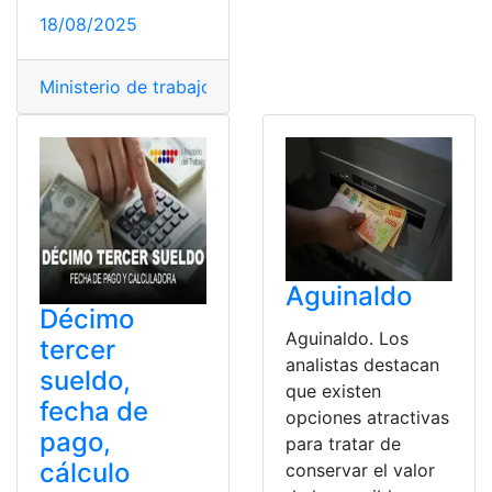
18/08/2025
Ministerio de trabajo
,
remuneración
,
sector público
,
sue
Aguinaldo
Décimo
Aguinaldo. Los
tercer
analistas destacan
sueldo,
que existen
fecha de
opciones atractivas
pago,
para tratar de
cálculo
conservar el valor