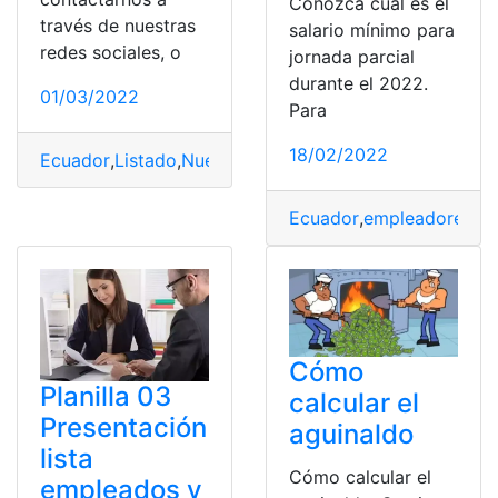
Conozca cuál es el
través de nuestras
salario mínimo para
redes sociales, o
jornada parcial
durante el 2022.
01/03/2022
Para
18/02/2022
Ecuador
,
Listado
,
Nuevo
,
Policía nacional
,
sueldos
Ecuador
,
empleadores
,
le
Cómo
Planilla 03
calcular el
Presentación
aguinaldo
lista
Cómo calcular el
empleados y