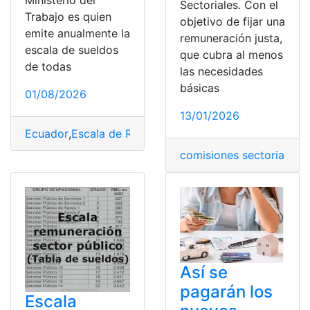
Sectoriales. Con el
Trabajo es quien
objetivo de fijar una
emite anualmente la
remuneración justa,
escala de sueldos
que cubra al menos
de todas
las necesidades
básicas
01/08/2026
13/01/2026
Ecuador
,
Escala de Remuneración
,
Funcionarios Públic
comisiones sectoriales
,
s
Así se
pagarán los
Escala