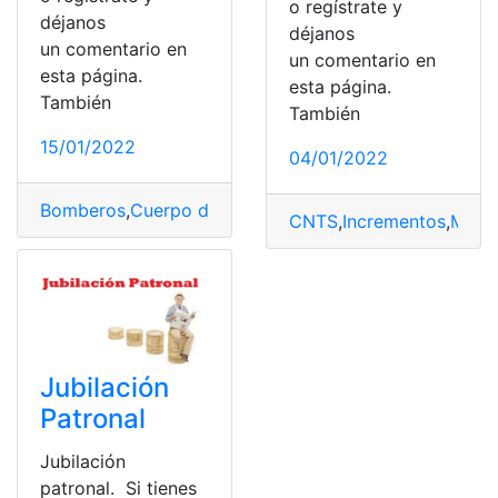
o regístrate y
déjanos
déjanos
un comentario en
un comentario en
esta página.
esta página.
También
También
15/01/2022
04/01/2022
Bomberos
,
Cuerpo de Bomberos de Ecuador
,
Dinero
,
Ec
CNTS
,
Incrementos
,
Minis
Jubilación
Patronal
Jubilación
patronal. Si tienes