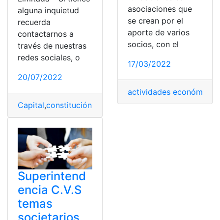
asociaciones que
alguna inquietud
se crean por el
recuerda
aporte de varios
contactarnos a
socios, con el
través de nuestras
redes sociales, o
17/03/2022
20/07/2022
actividades económicas
,
Capital
,
constitución
,
Datos
,
monto
,
Sociedad Limitada
,
s
Superintend
encia C.V.S
temas
societarios