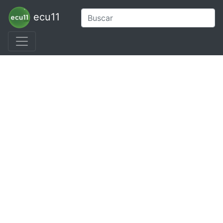
ecu11